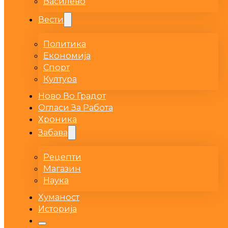
Василево
Вести
Политика
Економија
Спорт
Култура
Ново Во Градот
Огласи За Работа
Хроника
Забава
Рецепти
Магазин
Наука
Хуманост
Историја