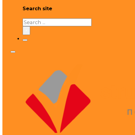
Search site
Search
×