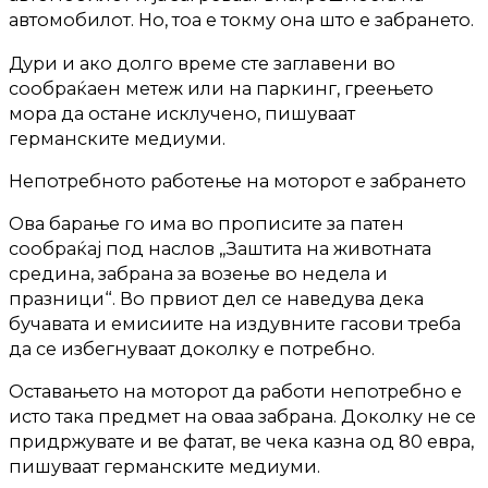
автомобилот. Но, тоа е токму она што е забрането.
Дури и ако долго време сте заглавени во
сообраќаен метеж или на паркинг, греењето
мора да остане исклучено, пишуваат
германските медиуми.
Непотребното работење на моторот е забрането
Ова барање го има во прописите за патен
сообраќај под наслов „Заштита на животната
средина, забрана за возење во недела и
празници“. Во првиот дел се наведува дека
бучавата и емисиите на издувните гасови треба
да се избегнуваат доколку е потребно.
Оставањето на моторот да работи непотребно е
исто така предмет на оваа забрана. Доколку не се
придржувате и ве фатат, ве чека казна од 80 евра,
пишуваат германските медиуми.