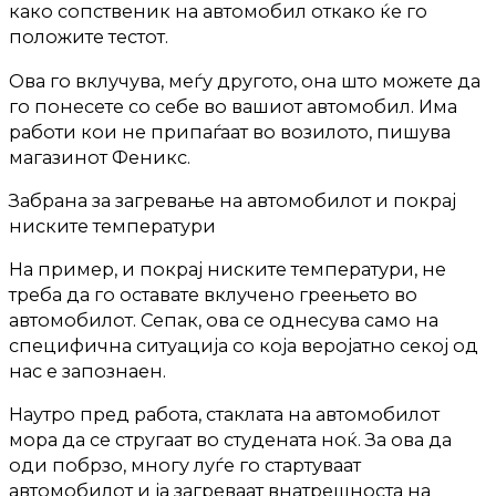
како сопственик на автомобил откако ќе го
положите тестот.
Ова го вклучува, меѓу другото, она што можете да
го понесете со себе во вашиот автомобил. Има
работи кои не припаѓаат во возилото, пишува
магазинот Феникс.
Забрана за загревање на автомобилот и покрај
ниските температури
На пример, и покрај ниските температури, не
треба да го оставате вклучено греењето во
автомобилот. Сепак, ова се однесува само на
специфична ситуација со која веројатно секој од
нас е запознаен.
Наутро пред работа, стаклата на автомобилот
мора да се стругаат во студената ноќ. За ова да
оди побрзо, многу луѓе го стартуваат
автомобилот и ја загреваат внатрешноста на