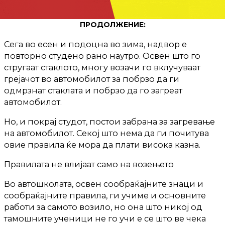
ПРОДОЛЖЕНИЕ:
Сега во есен и подоцна во зима, надвор е
повторно студено рано наутро. Освен што го
стругаат стаклото, многу возачи го вклучуваат
грејачот во автомобилот за побрзо да ги
одмрзнат стаклата и побрзо да го загреат
автомобилот.
Но, и покрај студот, постои забрана за загревање
на автомобилот. Секој што нема да ги почитува
овие правила ќе мора да плати висока казна.
Правилата не влијаат само на возењето
Во автошколата, освен сообраќајните знаци и
сообраќајните правила, ги учиме и основните
работи за самото возило, но она што никој од
тамошните ученици не го учи е се што ве чека