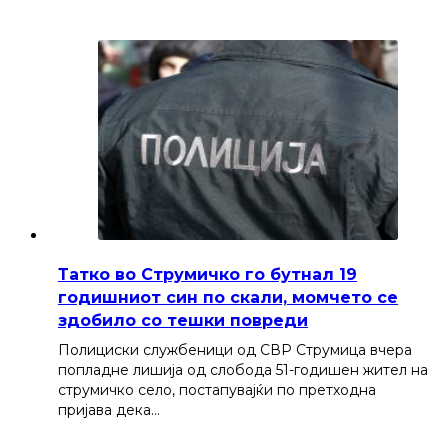
Татко во Струмичко го бутнал 19
годишниот син по скали, момчето се
здобило со тешки повреди
Полициски службеници од СВР Струмица вчера
попладне лишија од слобода 51-годишен жител на
струмичко село, постапувајќи по претходна
пријава дека…