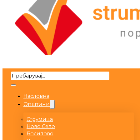
Search
Насловна
Општини
Струмица
Ново Село
Босилово