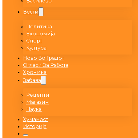
Василево
Вести
Политика
Економија
Спорт
Култура
Ново Во Градот
Огласи За Работа
Хроника
Забава
Рецепти
Магазин
Наука
Хуманост
Историја