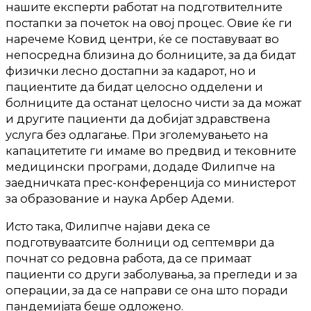
нашите експерти работат на подготвителните
постапки за почеток на овој процес. Овие ќе ги
наречеме Ковид центри, ќе се поставуваат во
непосредна близина до болниците, за да бидат
физички лесно достапни за кадарот, но и
пациентите да бидат целосно одделени и
болниците да останат целосно чисти за да можат
и другите пациенти да добијат здравствена
услуга без одлагање. При зголемувањето на
капацитетите ги имаме во предвид и тековните
медицински програми, додаде Филипче на
заедничката прес-конференција со министерот
за образование и наука Арбер Адеми.
Исто така, Филипче најави дека се
подготвуваатсите болници од септември да
почнат со редовна работа, да се примаат
пациенти со други заболувања, за прегледи и за
операции, за да се направи се она што поради
пандемијата беше одложено.