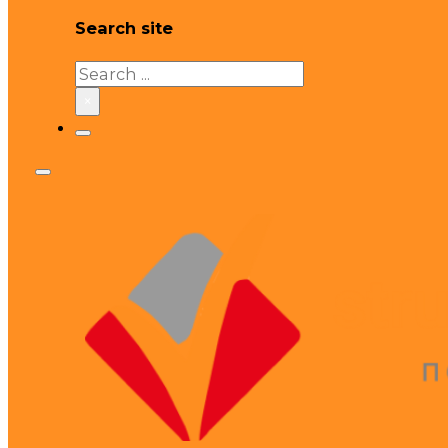
Search site
Search
×