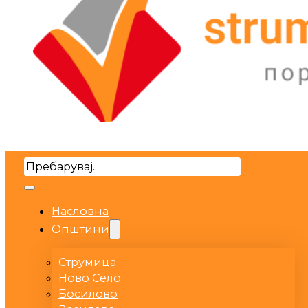
Search
Насловна
Општини
Струмица
Ново Село
Босилово