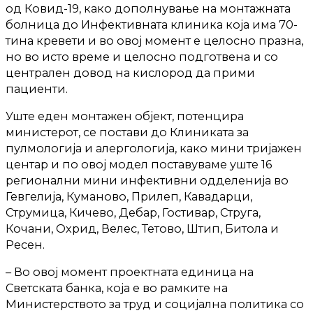
од Ковид-19, како дополнување на монтажната
болница до Инфективната клиника која има 70-
тина кревети и во овој момент е целосно празна,
но во исто време и целосно подготвена и со
централен довод на кислород да прими
пациенти.
Уште еден монтажен објект, потенцира
министерот, се постави до Клиниката за
пулмологија и алергологија, како мини тријажен
центар и по овој модел поставуваме уште 16
регионални мини инфективни одделенија во
Гевгелија, Куманово, Прилеп, Кавадарци,
Струмица, Кичево, Дебар, Гостивар, Струга,
Кочани, Охрид, Велес, Тетово, Штип, Битола и
Ресен.
– Во овој момент проектната единица на
Светската банка, која е во рамките на
Министерството за труд и социјална политика со