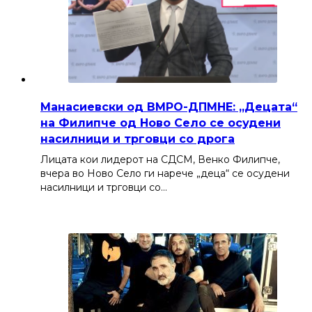
Манасиевски од ВМРО-ДПМНЕ: „Децата“
на Филипче од Ново Село се осудени
насилници и трговци со дрога
Лицата кои лидерот на СДСМ, Венко Филипче,
вчера во Ново Село ги нарече „деца“ се осудени
насилници и трговци со…