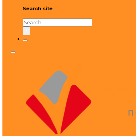
Search site
Search
×