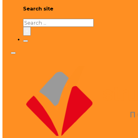
Search site
Search
×