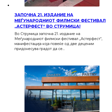
ЗАПОЧНА 21. ИЗДАНИЕ НА
МЕЃУНАРОДНИОТ ФИЛМСКИ ФЕСТИВАЛ
„АСТЕРФЕСТ“ ВО СТРУМИЦА!
Во Струмица започна 21. издание на
Меѓународниот филмски фестивал „Астерфест“,
манифестација која повеќе од две децении
придонесува градот да се…