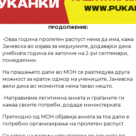
ПРОДОЛЖЕНИЕ:
-Оваа година пролетен распуст нема да има, кажа
Јаневска во изјава за медиумите, додавајќи дека
учебната година ќе започне на 2-ри септември,
понеделник.
На прашањето дали во МОН се разгледува друга
можност за краток одмор на учениците, Јаневска
вели дека во моментов нема такво нешто.
-Направивме легитимна анкета и граѓаните ги
кажаа своите потреби, додаде министерката.
Претходно од МОН објавија анкета за тоа дали е
потребно организирање на пролетен распуст.
Со оглед на различните ставови во јавноста по