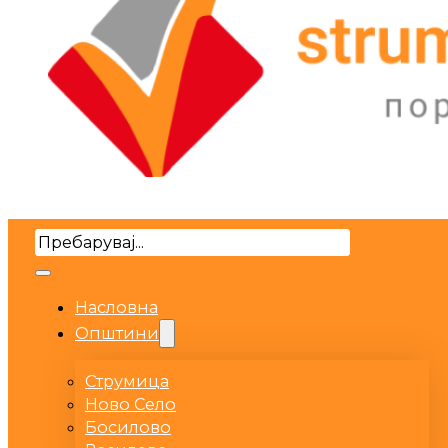
Search
Насловна
Општини
Струмица
Ново Село
Босилово