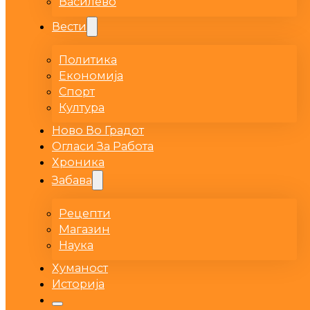
Василево
Вести
Политика
Економија
Спорт
Култура
Ново Во Градот
Огласи За Работа
Хроника
Забава
Рецепти
Магазин
Наука
Хуманост
Историја