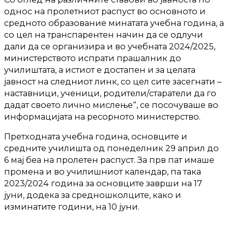
однос на пролетниот распуст во основното и
средното образование минатата учебна година, а
со цел на транспарентен начин да се одлучи
дали да се организира и во учебната 2024/2025,
министерството испрати прашалник до
училиштата, а истиот е достапен и за целата
јавност на следниот линк, со цел сите засегнати –
наставници, ученици, родители/старатели да го
дадат своето лично мислење“, се посочуваше во
информацијата на ресорното министерство.
Претходната учебна година, основците и
средните училишта од понеделник 29 април до
6 мај беа на пролетен распуст. За прв пат имаше
промена и во училишниот календар, па така
2023/2024 година за основците заврши на 17
јуни, додека за средношколците, како и
изминатите години, на 10 јуни.