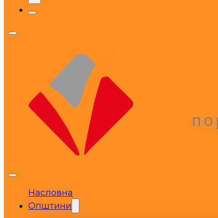
Насловна
Општини