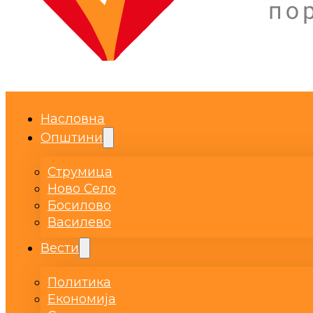
Насловна
Општини
Струмица
Ново Село
Босилово
Василево
Вести
Политика
Економија