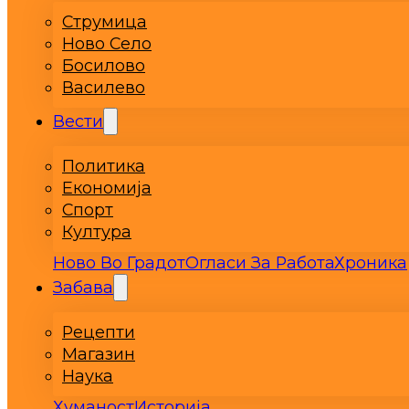
Струмица
Ново Село
Босилово
Василево
Вести
Политика
Економија
Спорт
Култура
Ново Во Градот
Огласи За Работа
Хроника
Забава
Рецепти
Магазин
Наука
Хуманост
Историја