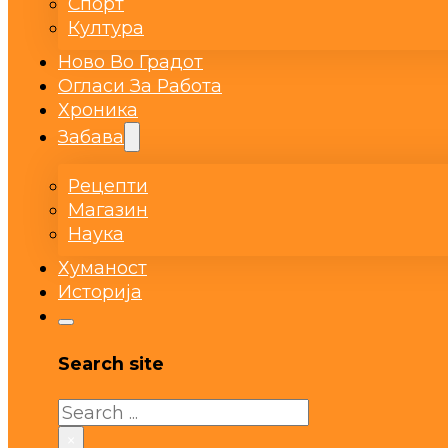
Спорт
Култура
Ново Во Градот
Огласи За Работа
Хроника
Забава
Рецепти
Магазин
Наука
Хуманост
Историја
Search site
Search
×