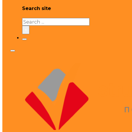
Search site
Search
×