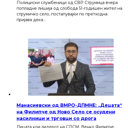
Полициски службеници од СВР Струмица вчера
попладне лишија од слобода 51-годишен жител на
струмичко село, постапувајќи по претходна
пријава дека…
Манасиевски од ВМРО-ДПМНЕ: „Децата“
на Филипче од Ново Село се осудени
насилници и трговци со дрога
Лицата кои лидерот на СДСМ, Венко Филипче,