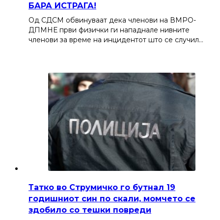
БАРА ИСТРАГА!
Од СДСМ обвинуваат дека членови на ВМРО-
ДПМНЕ први физички ги нападнале нивните
членови за време на инцидентот што се случил…
Татко во Струмичко го бутнал 19
годишниот син по скали, момчето се
здобило со тешки повреди