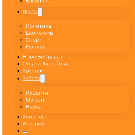
Василево
Вести
Политика
Економија
Спорт
Култура
Ново Во Градот
Огласи За Работа
Хроника
Забава
Рецепти
Магазин
Наука
Хуманост
Историја