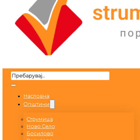
Search
Насловна
Општини
Струмица
Ново Село
Босилово