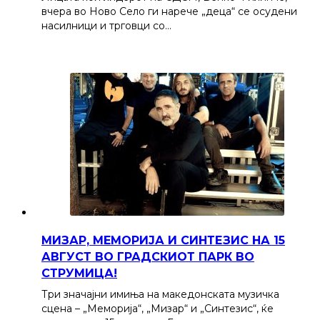
вчера во Ново Село ги нарече „деца“ се осудени
насилници и трговци со…
МИЗАР, МЕМОРИЈА И СИНТЕЗИС НА 15
АВГУСТ ВО ГРАДСКИОТ ПАРК ВО
СТРУМИЦА!
Три значајни имиња на македонската музичка
сцена – „Меморија“, „Мизар“ и „Синтезис“, ќе