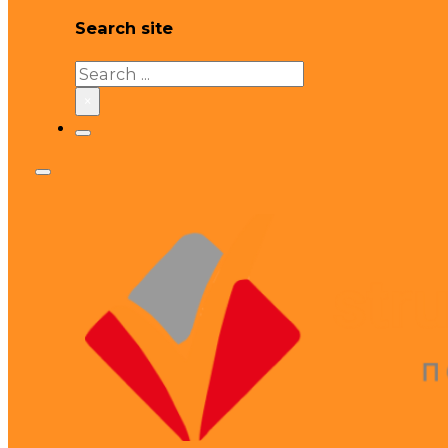
Search site
Search
×