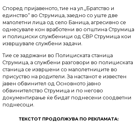
Според пријавеното, тие на ул.„Братство и
единство“ во Струмица, заедно со уште две
малолетни лица од село Баница, агресивно се
однесувале кон вработени во општина Струмица
и полициски службеници од СВР Струмица кои
извршувале службени задачи.
Тие се задржани во Полициската станица
Струмица, а службени разговори во полициската
станица се извршени со малолетниците во
присуство на родители. За настанот е известен
јавен обвинител од Основното јавно
обвинителство Струмица и по негово
документирање ќе бидат поднесени соодветни
поднесоци.
ТЕКСТОТ ПРОДОЛЖУВА ПО РЕКЛАМАТА: