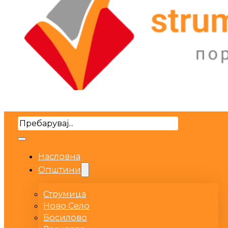
Search
Насловна
Општини
Струмица
Ново Село
Босилово