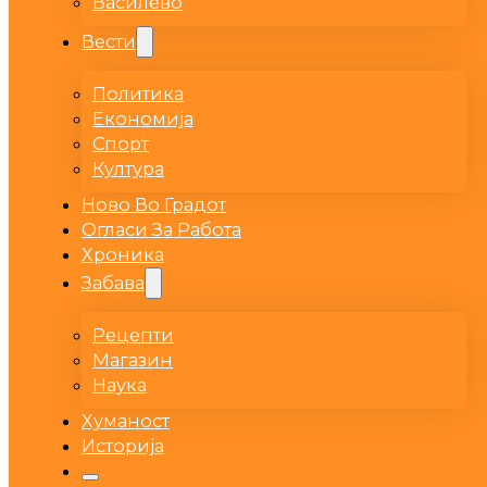
Василево
Вести
Политика
Економија
Спорт
Култура
Ново Во Градот
Огласи За Работа
Хроника
Забава
Рецепти
Магазин
Наука
Хуманост
Историја