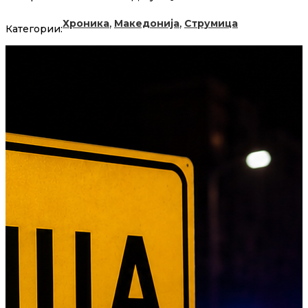
,
,
Хроника
Македонија
Струмица
Категории: