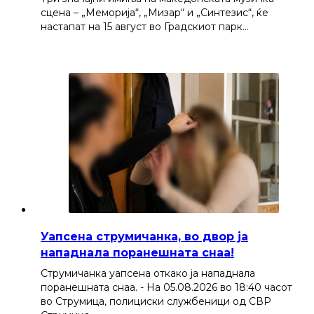
сцена – „Меморија“, „Мизар“ и „Синтезис“, ќе
настапат на 15 август во Градскиот парк…
Уапсена струмичанка, во двор ја
нападнала поранешната снаа!
Струмичанка уапсена откако ја нападнала
поранешната снаа. - На 05.08.2026 во 18:40 часот
во Струмица, полициски службеници од СВР