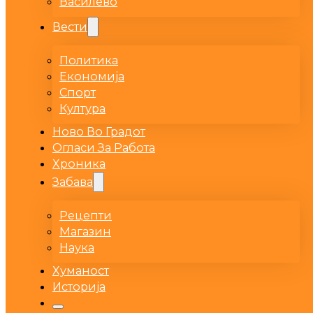
Василево
Вести
Политика
Економија
Спорт
Култура
Ново Во Градот
Огласи За Работа
Хроника
Забава
Рецепти
Магазин
Наука
Хуманост
Историја