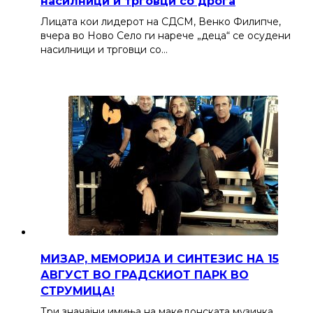
насилници и трговци со дрога
Лицата кои лидерот на СДСМ, Венко Филипче,
вчера во Ново Село ги нарече „деца“ се осудени
насилници и трговци со…
МИЗАР, МЕМОРИЈА И СИНТЕЗИС НА 15
АВГУСТ ВО ГРАДСКИОТ ПАРК ВО
СТРУМИЦА!
Три значајни имиња на македонската музичка