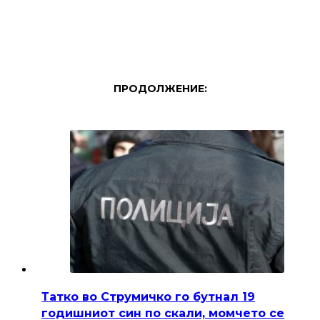
ПРОДОЛЖЕНИЕ:
Татко во Струмичко го бутнал 19
годишниот син по скали, момчето се