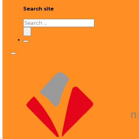
Search site
Search
×