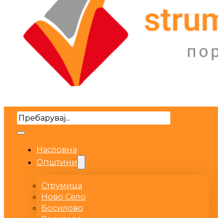
Search
Насловна
Општини
Струмица
Ново Село
Босилово