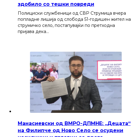
здобило со тешки повреди
Полициски службеници од СВР Струмица вчера
попладне лишија од слобода 51-годишен жител на
струмичко село, постапувајќи по претходна
пријава дека…
Манасиевски од ВМРО-ДПМНЕ: „Децата“
на Филипче од Ново Село се осудени