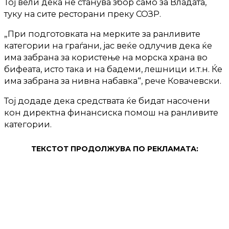
Тој вели дека не станува збор само за Владата,
туку на сите ресторани преку СОЗР.
„При подготовката на мерките за ранливите
категории на граѓани, јас веќе одлучив дека ќе
има забрана за користење на морска храна во
бифеата, исто така и на бадеми, лешници и.т.н. Ќе
има забрана за нивна набавка“, рече Ковачевски.
Тој додаде дека средствата ќе бидат насочени
кон директна финансиска помош на ранливите
категории.
ТЕКСТОТ ПРОДОЛЖУВА ПО РЕКЛАМАТА: