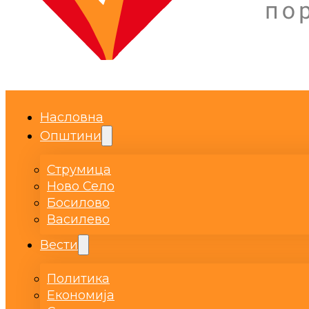
Насловна
Општини
Струмица
Ново Село
Босилово
Василево
Вести
Политика
Економија