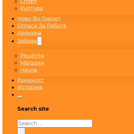
Спорт
Култура
Ново Во Градот
Огласи За Работа
Хроника
Забава
Рецепти
Магазин
Наука
Хуманост
Историја
Search site
Search
×