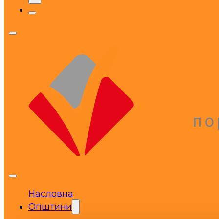
Насловна
Општини