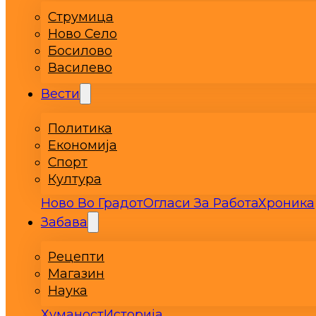
Струмица
Ново Село
Босилово
Василево
Вести
Политика
Економија
Спорт
Култура
Ново Во Градот
Огласи За Работа
Хроника
Забава
Рецепти
Магазин
Наука
Хуманост
Историја