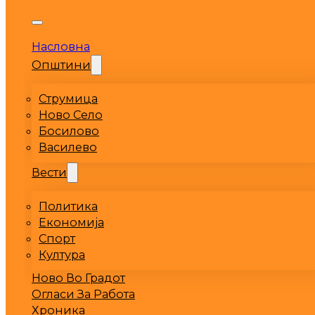
Насловна
Општини
Струмица
Ново Село
Босилово
Василево
Вести
Политика
Економија
Спорт
Култура
Ново Во Градот
Огласи За Работа
Хроника