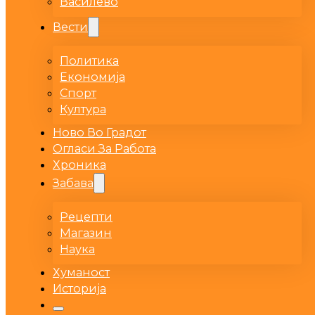
Василево
Вести
Политика
Економија
Спорт
Култура
Ново Во Градот
Огласи За Работа
Хроника
Забава
Рецепти
Магазин
Наука
Хуманост
Историја