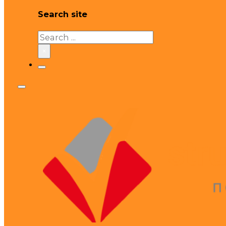
Search site
Search
×