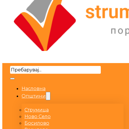
Search
Насловна
Општини
Струмица
Ново Село
Босилово