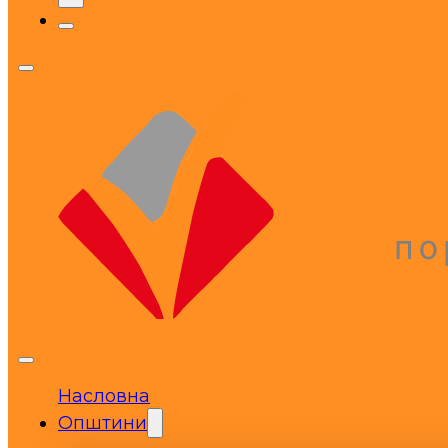
Насловна
Општини