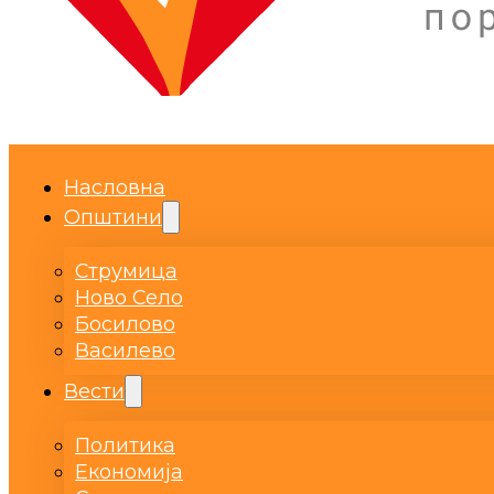
Насловна
Општини
Струмица
Ново Село
Босилово
Василево
Вести
Политика
Економија