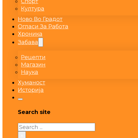
Спорт
Култура
Ново Во Градот
Огласи За Работа
Хроника
Забава
Рецепти
Магазин
Наука
Хуманост
Историја
Search site
Search
×