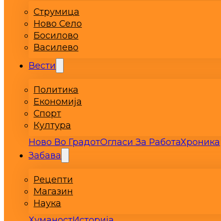
Струмица
Ново Село
Босилово
Василево
Вести
Политика
Економија
Спорт
Култура
Ново Во Градот
Огласи За Работа
Хроника
Забава
Рецепти
Магазин
Наука
Хуманост
Историја