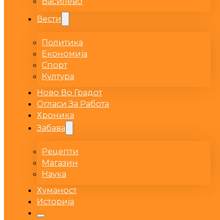
Василево
Вести
Политика
Економија
Спорт
Култура
Ново Во Градот
Огласи За Работа
Хроника
Забава
Рецепти
Магазин
Наука
Хуманост
Историја