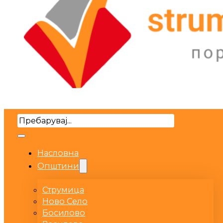
Search
Насловна
Општини
Струмица
Ново Село
Босилово