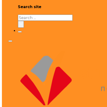
Search site
Search
×