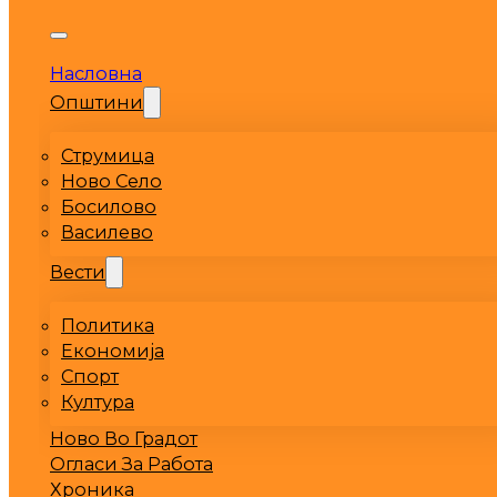
Насловна
Општини
Струмица
Ново Село
Босилово
Василево
Вести
Политика
Економија
Спорт
Култура
Ново Во Градот
Огласи За Работа
Хроника