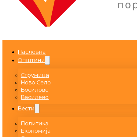
Насловна
Општини
Струмица
Ново Село
Босилово
Василево
Вести
Политика
Економија