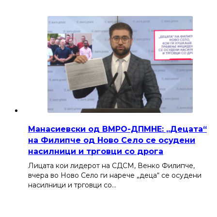
Манасиевски од ВМРО-ДПМНЕ: „Децата“
на Филипче од Ново Село се осудени
насилници и трговци со дрога
Лицата кои лидерот на СДСМ, Венко Филипче,
вчера во Ново Село ги нарече „деца“ се осудени
насилници и трговци со…