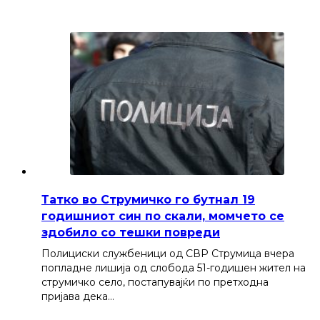
Татко во Струмичко го бутнал 19
годишниот син по скали, момчето се
здобило со тешки повреди
Полициски службеници од СВР Струмица вчера
попладне лишија од слобода 51-годишен жител на
струмичко село, постапувајќи по претходна
пријава дека…