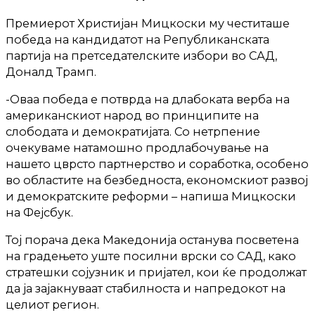
Премиерот Христијан Мицкоски му честиташе
победа на кандидатот на Републиканската
партија на претседателските избори во САД,
Доналд Трамп.
-Оваа победа е потврда на длабоката верба на
американскиот народ во принципите на
слободата и демократијата. Со нетрпение
очекуваме натамошно продлабочување на
нашето цврсто партнерство и соработка, особено
во областите на безбедноста, економскиот развој
и демократските реформи – напиша Мицкоски
на Фејсбук.
Тој порача дека Македонија останува посветена
на градењето уште посилни врски со САД, како
стратешки сојузник и пријател, кои ќе продолжат
да ја зајакнуваат стабилноста и напредокот на
целиот регион.