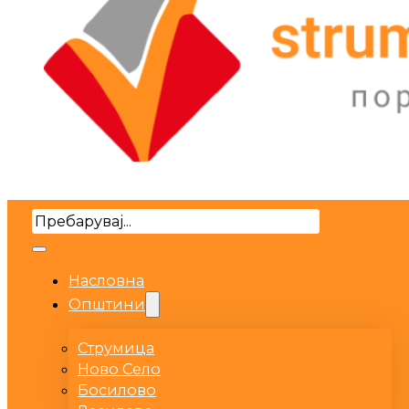
Search
Насловна
Општини
Струмица
Ново Село
Босилово