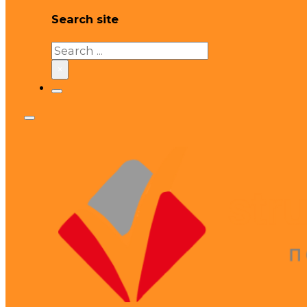
Search site
Search
×