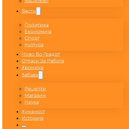
Василево
Вести
Политика
Економија
Спорт
Култура
Ново Во Градот
Огласи За Работа
Хроника
Забава
Рецепти
Магазин
Наука
Хуманост
Историја