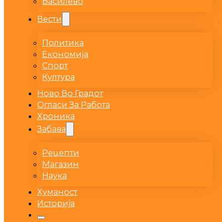
Василево
Вести
Политика
Економија
Спорт
Култура
Ново Во Градот
Огласи За Работа
Хроника
Забава
Рецепти
Магазин
Наука
Хуманост
Историја