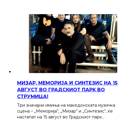
МИЗАР, МЕМОРИЈА И СИНТЕЗИС НА 15
АВГУСТ ВО ГРАДСКИОТ ПАРК ВО
СТРУМИЦА!
Три значајни имиња на македонската музичка
сцена – „Меморија“, „Мизар“ и „Синтезис“, ќе
настапат на 15 август во Градскиот парк…