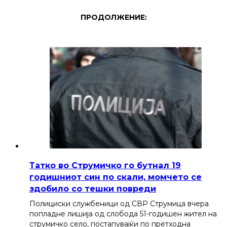
ПРОДОЛЖЕНИЕ:
Татко во Струмичко го бутнал 19
годишниот син по скали, момчето се
здобило со тешки повреди
Полициски службеници од СВР Струмица вчера
попладне лишија од слобода 51-годишен жител на
струмичко село, постапувајќи по претходна