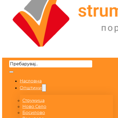
Search
Насловна
Општини
Струмица
Ново Село
Босилово