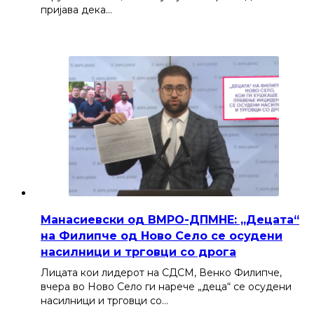
пријава дека…
Манасиевски од ВМРО-ДПМНЕ: „Децата“
на Филипче од Ново Село се осудени
насилници и трговци со дрога
Лицата кои лидерот на СДСМ, Венко Филипче,
вчера во Ново Село ги нарече „деца“ се осудени
насилници и трговци со…