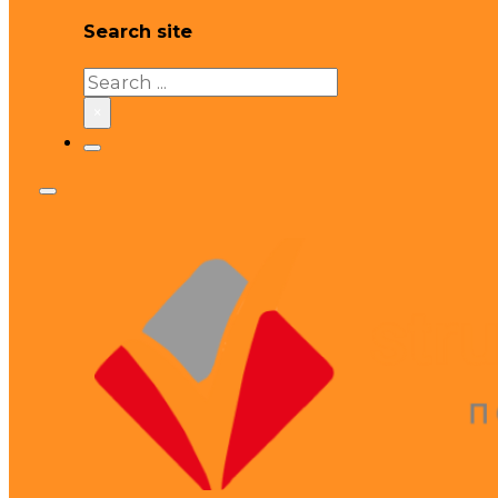
Search site
Search
×