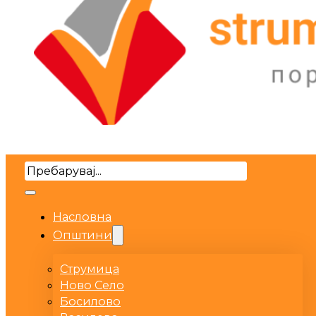
Search
Насловна
Општини
Струмица
Ново Село
Босилово