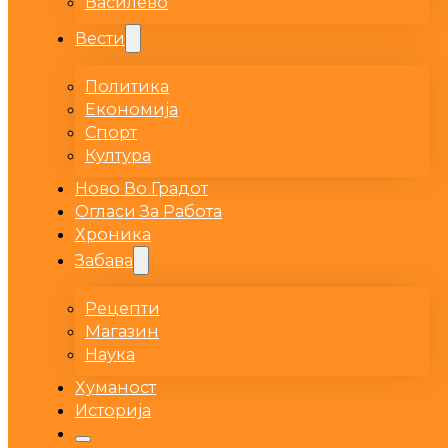
Василево
Вести
Политика
Економија
Спорт
Култура
Ново Во Градот
Огласи За Работа
Хроника
Забава
Рецепти
Магазин
Наука
Хуманост
Историја