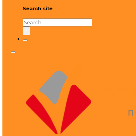
Search site
Search
×