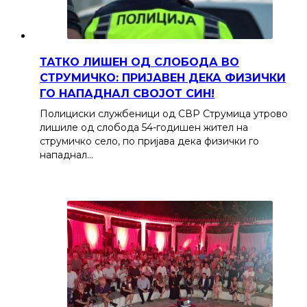
ТАТКО ЛИШЕН ОД СЛОБОДА ВО
СТРУМИЧКО: ПРИЈАВЕН ДЕКА ФИЗИЧКИ
ГО НАПАДНАЛ СВОЈОТ СИН!
Полициски службеници од СВР Струмица утрово
лишиле од слобода 54-годишен жител на
струмичко село, по пријава дека физички го
нападнал…