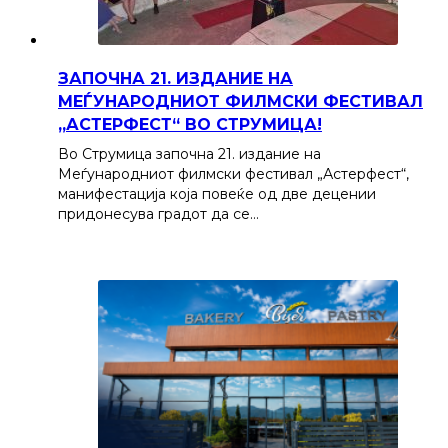
ЗАПОЧНА 21. ИЗДАНИЕ НА
МЕЃУНАРОДНИОТ ФИЛМСКИ ФЕСТИВАЛ
„АСТЕРФЕСТ“ ВО СТРУМИЦА!
Во Струмица започна 21. издание на
Меѓународниот филмски фестивал „Астерфест“,
манифестација која повеќе од две децении
придонесува градот да се…