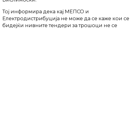
Тој информира дека кај МЕПСО и
Електродистрибуција не може да се каже кои се
бидејќи нивните тендери за трошоци не се
завршени.
Бислимоски вели дека загубите, зголемена
цената на бакарот и трошоци за зголемени плати
ќе влијаат на тоа што ќе го бараат овие компании
и на крајната цена.
Иако очекува дека мрежарината ќе биде
пониска, вели дека попрецизни податоци ќе
има деновиве. ЕВН Хоме барањето е за
зголемување од 10 до 11 отсто.
Граѓаните од следната година ќе треба да плаќаат
и нова давачка „ пристап до мрежа“ што
најверојатно дополнително ќе влијае на нивните
сметки.