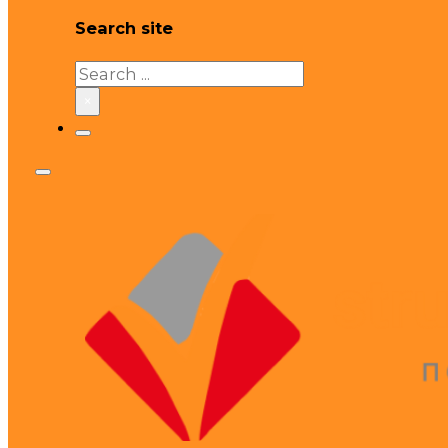
Search site
Search
×