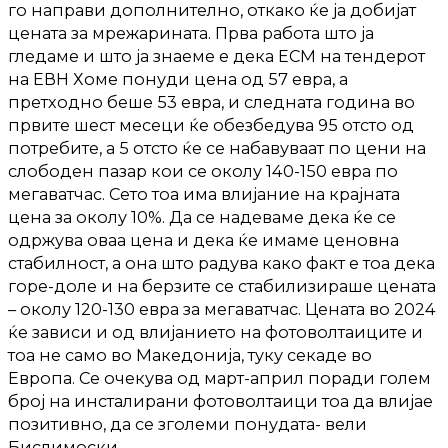
го направи дополнително, откако ќе ја добиjат
цената за мрежарината. Прва работа што ја
гледаме и што ја знаеме е дека ЕСМ на тендерот
на ЕВН Хоме понуди цена од 57 евра, а
претходно беше 53 евра, и следната година во
првите шест месеци ќе обезбедува 95 отсто од
потребите, а 5 отсто ќе се набавуваат по цени на
слободен пазар кои се околу 140-150 евра по
мегаватчас. Сето тоа има влијание на крајната
цена за околу 10%. Да се надеваме дека ќе се
одржува оваа цена и дека ќе имаме ценовна
стабилност, а она што радува како факт е тоа дека
горе-доле и на берзите се стабилизираше цената
– околу 120-130 евра за мегаватчас. Цената во 2024
ќе зависи и од влијанието на фотоволтаиците и
тоа не само во Македонија, туку секаде во
Европа. Се очекува од март-април поради голем
број на инсталирани фотоволтаици тоа да влијае
позитивно, да се зголеми понудата- вели
Бислимоски.