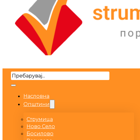
Search
Насловна
Општини
Струмица
Ново Село
Босилово