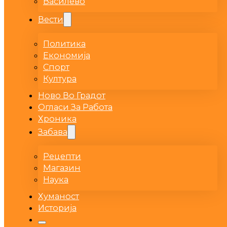
Василево
Вести
Политика
Економија
Спорт
Култура
Ново Во Градот
Огласи За Работа
Хроника
Забава
Рецепти
Магазин
Наука
Хуманост
Историја