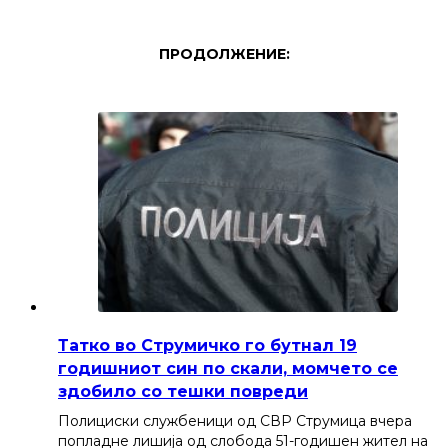
ПРОДОЛЖЕНИЕ:
Татко во Струмичко го бутнал 19
годишниот син по скали, момчето се
здобило со тешки повреди
Полициски службеници од СВР Струмица вчера
попладне лишија од слобода 51-годишен жител на