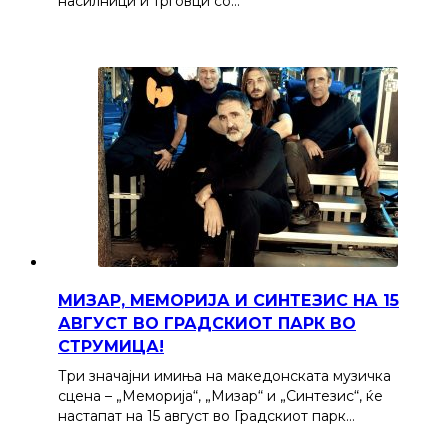
насилници и трговци со…
МИЗАР, МЕМОРИЈА И СИНТЕЗИС НА 15
АВГУСТ ВО ГРАДСКИОТ ПАРК ВО
СТРУМИЦА!
Три значајни имиња на македонската музичка
сцена – „Меморија“, „Мизар“ и „Синтезис“, ќе
настапат на 15 август во Градскиот парк…