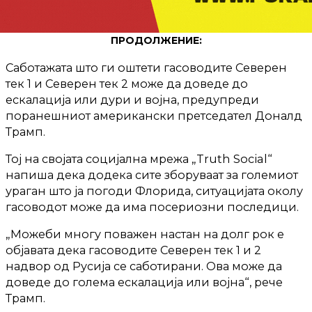
ПРОДОЛЖЕНИЕ:
Саботажата што ги оштети гасоводите Северен
тек 1 и Северен тек 2 може да доведе до
ескалација или дури и војна, предупреди
поранешниот американски претседател Доналд
Трамп.
Тој на својата социјална мрежа „Truth Social“
напиша дека додека сите зборуваат за големиот
ураган што ја погоди Флорида, ситуацијата околу
гасоводот може да има посериозни последици.
„Можеби многу поважен настан на долг рок е
објавата дека гасоводите Северен тек 1 и 2
надвор од Русија се саботирани. Ова може да
доведе до голема ескалација или војна“, рече
Трамп.