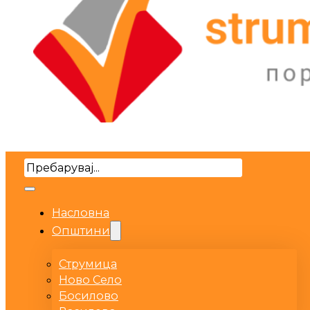
Search
Насловна
Општини
Струмица
Ново Село
Босилово