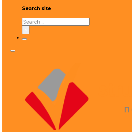
Search site
Search
×