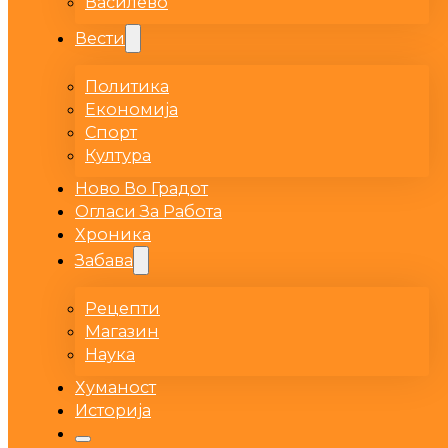
Василево
Вести
Политика
Економија
Спорт
Култура
Ново Во Градот
Огласи За Работа
Хроника
Забава
Рецепти
Магазин
Наука
Хуманост
Историја