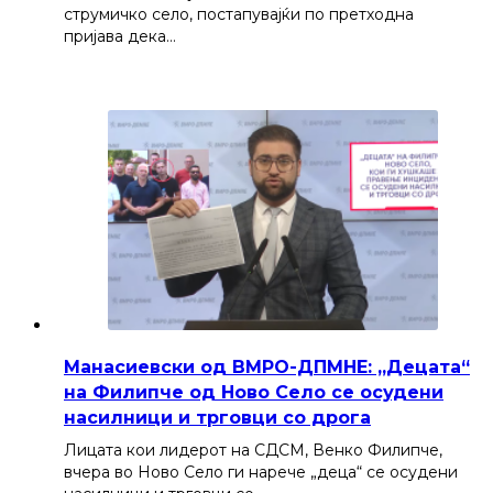
струмичко село, постапувајќи по претходна
пријава дека…
Манасиевски од ВМРО-ДПМНЕ: „Децата“
на Филипче од Ново Село се осудени
насилници и трговци со дрога
Лицата кои лидерот на СДСМ, Венко Филипче,
вчера во Ново Село ги нарече „деца“ се осудени