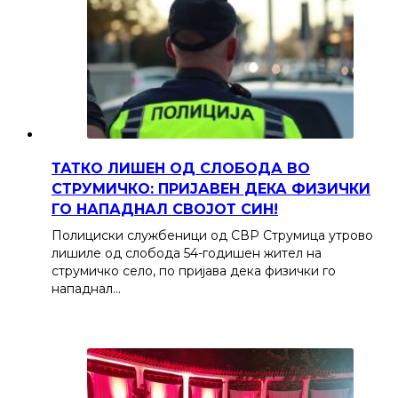
ТАТКО ЛИШЕН ОД СЛОБОДА ВО
СТРУМИЧКО: ПРИЈАВЕН ДЕКА ФИЗИЧКИ
ГО НАПАДНАЛ СВОЈОТ СИН!
Полициски службеници од СВР Струмица утрово
лишиле од слобода 54-годишен жител на
струмичко село, по пријава дека физички го
нападнал…