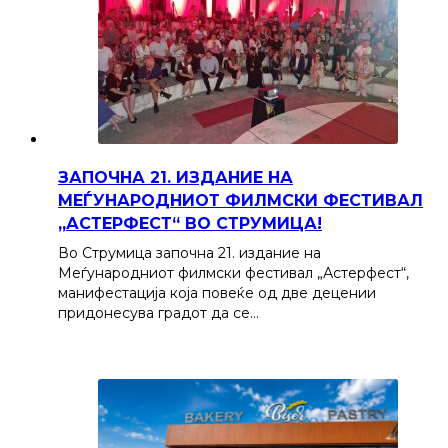
ЗАПОЧНА 21. ИЗДАНИЕ НА
МЕЃУНАРОДНИОТ ФИЛМСКИ ФЕСТИВАЛ
„АСТЕРФЕСТ“ ВО СТРУМИЦА!
Во Струмица започна 21. издание на
Меѓународниот филмски фестивал „Астерфест“,
манифестација која повеќе од две децении
придонесува градот да се…