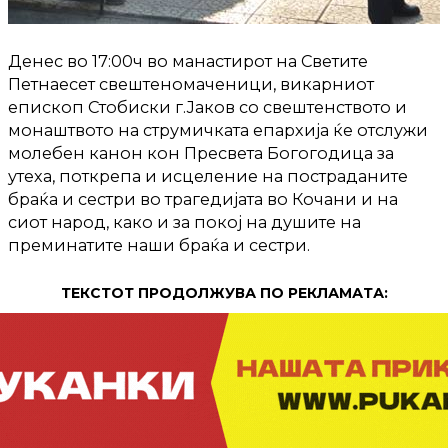
Денес во 17:00ч во манастирот на Светите
Петнаесет свештеномаченици, викарниот
епископ Стобиски г.Јаков со свештенството и
монаштвото на струмичката епархија ќе отслужи
молебен канон кон Пресвета Богогодица за
утеха, поткрепа и исцеление на постраданите
браќа и сестри во трагедијата во Кочани и на
сиот народ, како и за покој на душите на
преминатите наши браќа и сестри.
ТЕКСТОТ ПРОДОЛЖУВА ПО РЕКЛАМАТА: