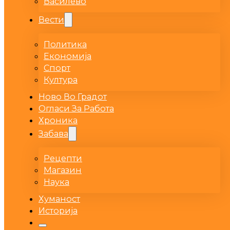
Василево
Вести
Политика
Економија
Спорт
Култура
Ново Во Градот
Огласи За Работа
Хроника
Забава
Рецепти
Магазин
Наука
Хуманост
Историја