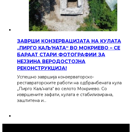
ЗАВРШИ КОНЗЕРВАЦИЈАТА НА КУЛАТА
„ПИРГО КАЉ’НАТА“ ВО МОКРИЕВО – СЕ
БАРААТ СТАРИ ФОТОГРАФИИ ЗА
НЕЈЗИНА ВЕРОДОСТОЈНА
РЕКОНСТРУКЦИЈА!
Успешно завршија конзерваторско-
реставраторските работи на одбранбената кула
„Пирго Каљ'ната“ во селото Мокриево. Со
извршените зафати, кулата е стабилизирана,
заштитена и…
Струмица Денес © 2024