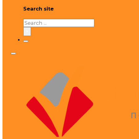
Search site
Search
×