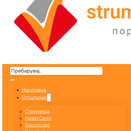
Search
Насловна
Општини
Струмица
Ново Село
Босилово