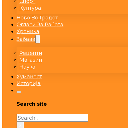
Спорт
Култура
Ново Во Градот
Огласи За Работа
Хроника
Забава
Рецепти
Магазин
Наука
Хуманост
Историја
Search site
Search
×