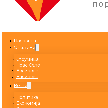
Насловна
Општини
Струмица
Ново Село
Босилово
Василево
Вести
Политика
Економија