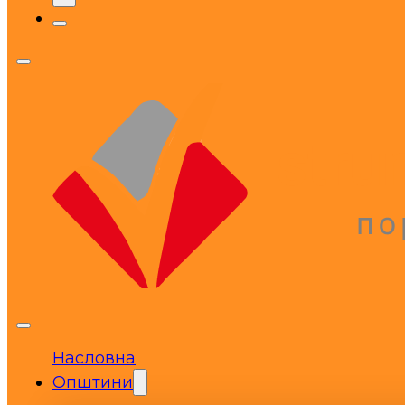
Насловна
Општини