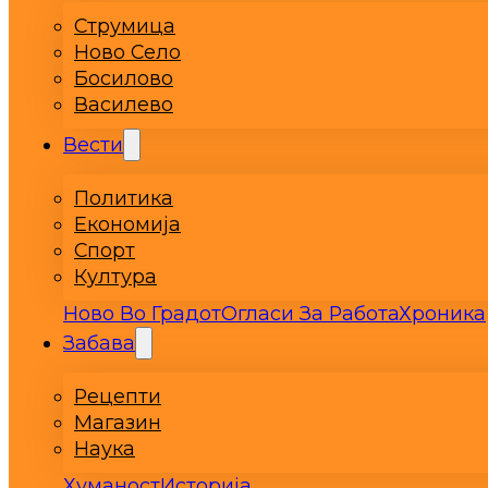
Струмица
Ново Село
Босилово
Василево
Вести
Политика
Економија
Спорт
Култура
Ново Во Градот
Огласи За Работа
Хроника
Забава
Рецепти
Магазин
Наука
Хуманост
Историја