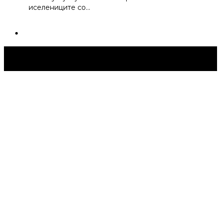
иселениците со…
Струмица Денес © 2024