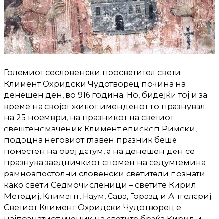
Големиот сесловенски просветител свети
Климент Охридски Чудотворец почина на
денешен ден, во 916 година. Но, бидејќи тој и за
време на својот живот именденот го празнувал
на 25 ноември, на празникот на светиот
свештеномаченик Климент епископ Римски,
подоцна неговиот главен празник беше
поместен на овој датум, а на денешен ден се
празнува заедничкиот спомен на седумтемина
рамноапостолни словенски светители познати
како свети Седмочисленици – светите Кирил,
Методиј, Климент, Наум, Сава, Горазд и Ангелариј.
Светиот Климент Охридски Чудотворец е
најпознатиот ученик на светите браќа Кирил и