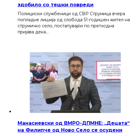
здобило со тешки повреди
Полициски службеници од СВР Струмица вчера
попладне лишија од слобода 51-годишен жител на
струмичко село, постапувајќи по претходна
пријава дека…
Манасиевски од ВМРО-ДПМНЕ: „Децата“
на Филипче од Ново Село се осудени