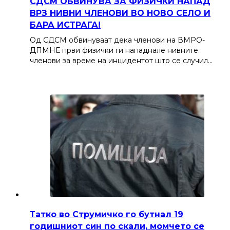
СДСМ ОБВИНУВА ЗА ФИЗИЧКИ НАПАД
ВРЗ НИВНИ ЧЛЕНОВИ ВО НОВО СЕЛО И
БАРА ИСТРАГА!
Од СДСМ обвинуваат дека членови на ВМРО-
ДПМНЕ први физички ги нападнале нивните
членови за време на инцидентот што се случил…
Татко во Струмичко го бутнал 19
годишниот син по скали, момчето се