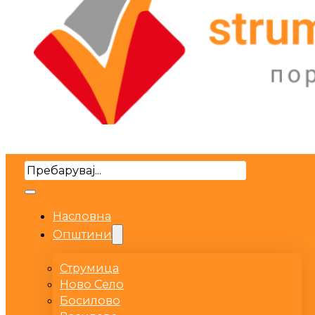
Search
Насловна
Општини
Струмица
Ново Село
Босилово