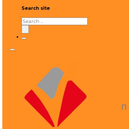
Search site
Search
×