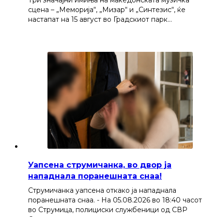
Три значајни имиња на македонската музичка
сцена – „Меморија“, „Мизар“ и „Синтезис“, ќе
настапат на 15 август во Градскиот парк…
Уапсена струмичанка, во двор ја
нападнала поранешната снаа!
Струмичанка уапсена откако ја нападнала
поранешната снаа. - На 05.08.2026 во 18:40 часот
во Струмица, полициски службеници од СВР