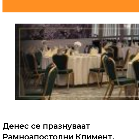
Денес се празнуваат
Рамноапостолни Климент,