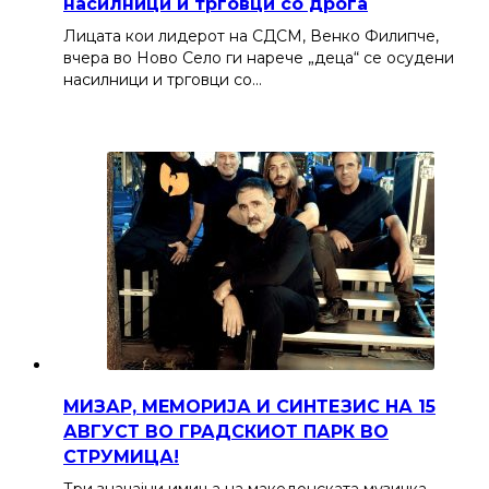
насилници и трговци со дрога
Лицата кои лидерот на СДСМ, Венко Филипче,
вчера во Ново Село ги нарече „деца“ се осудени
насилници и трговци со…
МИЗАР, МЕМОРИЈА И СИНТЕЗИС НА 15
АВГУСТ ВО ГРАДСКИОТ ПАРК ВО
СТРУМИЦА!