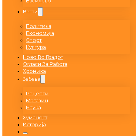
Василево
Вести
Политика
Економија
Спорт
Култура
Ново Во Градот
Огласи За Работа
Хроника
Забава
Рецепти
Магазин
Наука
Хуманост
Историја