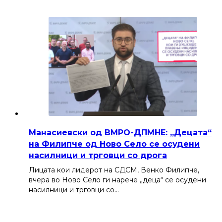
Манасиевски од ВМРО-ДПМНЕ: „Децата“
на Филипче од Ново Село се осудени
насилници и трговци со дрога
Лицата кои лидерот на СДСМ, Венко Филипче,
вчера во Ново Село ги нарече „деца“ се осудени
насилници и трговци со…