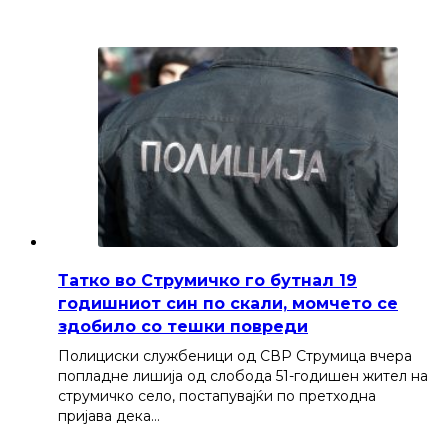
Татко во Струмичко го бутнал 19
годишниот син по скали, момчето се
здобило со тешки повреди
Полициски службеници од СВР Струмица вчера
попладне лишија од слобода 51-годишен жител на
струмичко село, постапувајќи по претходна
пријава дека…