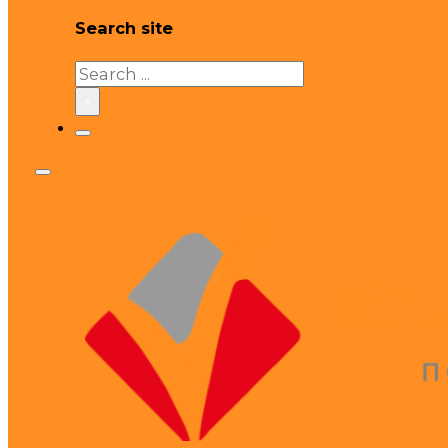
Search site
Search
×