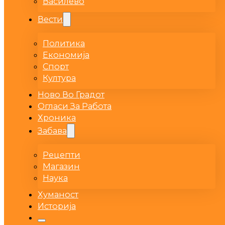
Василево
Вести
Политика
Економија
Спорт
Култура
Ново Во Градот
Огласи За Работа
Хроника
Забава
Рецепти
Магазин
Наука
Хуманост
Историја