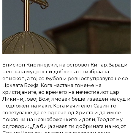
Епископ Киринејски, на островот Кипар. Заради
неговата мудрост и доблеста го избраа за
епископ, а тој со љубов и ревност управуваше со
Црквата Божја. Кога настана гонење на
христијаните, во времето на нечестивиот цар
Ликиниј, овој Божји човек беше изведен на суд и
подложен на маки. Кога мачителот Савин го
советуваше да се одрече од Христа и да им се
поклони на незнабожечките идоли, Теодот му
одговори: „Да би ја знаел ти добрината на мојот