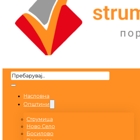
Search
Насловна
Општини
Струмица
Ново Село
Босилово