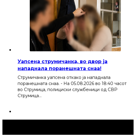
Уапсена струмичанка, во двор ја
нападнала поранешната снаа!
Струмичанка уапсена откако ја нападнала
поранешната снаа. - На 05.08.2026 во 18:40 часот
во Струмица, полициски службеници од СВР
Струмица…
Струмица Денес © 2024