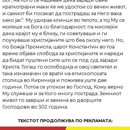
Бог, на Кого се надевам дека заради овие
краткотрајни маки ќе ме удостои со вечен живот,
и самиот би посакал да пострадаш за Него вака
како јас“. Му удираа клинци во телото, а тој Му се
молеше на Бога со благодарност; па мислејќи
дека крајот му е близу, ги советуваше и ги
поучуваше христијаните што беа околу него. Но,
по Божја Промисла, царот Константин во тоа
време објави слобода за христијаните и нареди
да бидат пуштени сите што се под суд заради
Христа. Тогаш го ослободија и овој светител и
така изнамачен се врати на епископската
столица во Киринија и поживеа уште две
години. Потоа се упокои во Господ, Кому верно
Му служеше и за Кого многу пострада. Земниот
живот го заврши и замина во дворците
Господови во 302 година.
ТЕКСТОТ ПРОДОЛЖУВА ПО РЕКЛАМАТА: