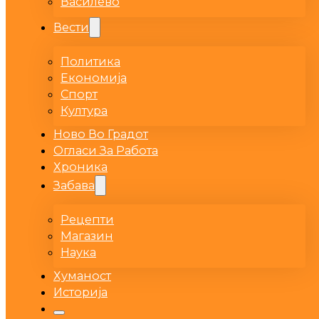
Василево
Вести
Политика
Економија
Спорт
Култура
Ново Во Градот
Огласи За Работа
Хроника
Забава
Рецепти
Магазин
Наука
Хуманост
Историја