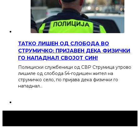
ТАТКО ЛИШЕН ОД СЛОБОДА ВО
СТРУМИЧКО: ПРИЈАВЕН ДЕКА ФИЗИЧКИ
ГО НАПАДНАЛ СВОЈОТ СИН!
Полициски службеници од СВР Струмица утрово
лишиле од слобода 54-годишен жител на
струмичко село, по пријава дека физички го
нападнал…
Струмица Денес © 2024