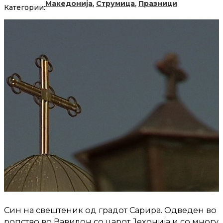
,
,
Македонија
Струмица
Празници
Категории:
Син на свештеник од градот Сарира. Одведен во
ропство во Вавилон со царот Јехонија и со многу