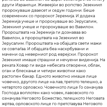
други Израилци. Живеејќи во ропство Језекиил
пророкуваше дваесет и седум години. Беше
современик со пророкот Јеремија. И додека
Јеремија учеше и пророкуваше во Јерусалим,
Језекиил учеше и пророкуваше во Вавилон.
Пророштвата на Јеремија ги дознаваа во
Вавилон, а пророштвата на Језекиил во
Јерусалим. Пророштвата на обајцата свети мажи
се совпаѓаа. И обајцата беа наскрбувани и
мачени од неверниот род еврејски. Пророкот
Језекиил имаше страшни и нечуени виденија. На
реката Ховар ги виде небесата отворени, облак,
оган и блескање и четири животни како
растопен бакар. Едното животно имаше лице
човечко, другото лице на лав, третото телешко, а
четвртото орловско. Човечкото лице Го означува
Господа воплотен како човек, лавовското го
означува Неговото Божество, телешкото Неговата
жртва, орловското лице го претставува Неговото