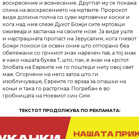
воскресение и вознесение. Другпат му се покажа
слика на воскресението на мртвите. Пророкот
виде долина полна со суви мртовечки коски и
кога над нив слезе Духот Божји сите мртовци
оживеаја и застанаа на своите нозе. Ја виде уште
и најстрашната пропаст на Јерусалим, кога гневот
Божји покоси се освен оние што отпорано беа
обележани со грчкиот знак наречен тав, а тој знак
е како нашата буква Т, што, пак, е знак на крстот.
Злобата на Евреите не го поштеди ниту овој свет
маж. Огорчени на него затоа што ги
изобличуваше, Евреите го врзаа за опашки на
коњи и така го растргнаа. Погребан е во
гробницата на Ноевиот син Сим.
ТЕКСТОТ ПРОДОЛЖУВА ПО РЕКЛАМАТА: