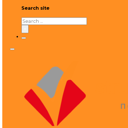
Search site
Search
×