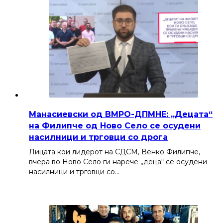
Манасиевски од ВМРО-ДПМНЕ: „Децата“
на Филипче од Ново Село се осудени
насилници и трговци со дрога
Лицата кои лидерот на СДСМ, Венко Филипче,
вчера во Ново Село ги нарече „деца“ се осудени
насилници и трговци со…