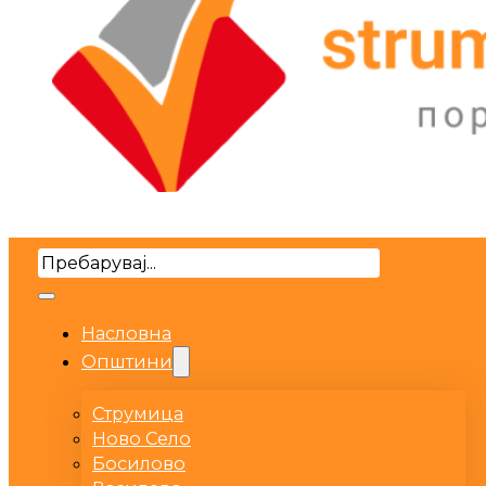
Search
Насловна
Општини
Струмица
Ново Село
Босилово