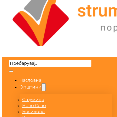
Search
Насловна
Општини
Струмица
Ново Село
Босилово