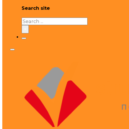
Search site
Search
×