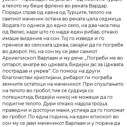
а телото му беше фрлено во реката Вардар.
Поради страв од казна од Турците, телото на
светиот маченик остана во реката цела седмица.
Водата го однесе до едно село, на два часа пеш
од Велес, каде што го најде еден рибар, откако
имаше видение на сон. Тој го изведе и го
пренесе во селската црква, сакајќи да го погребе
во дворот. Но, на сон му се јави самиот
Архиепископ Варлаам и му рече: „Погреби ме во
олтарот, внатре во црквата, бидејќи јас за Црквата
пострадав и умрев“. Со помош на други
благочестви христијани, рибарот ги погреба
земните остатоци на маченикот. При спуштањето
на телото во гробот, тие се судрија со
потешкотија, бидејќи никој не можеше да го
подигне телото. Дури откако најдоа тројца
праведни и достојни мажи, успеаја да го положат
во гробот. По една година, на еден епископ во
сон му се јави маченикот Варлаам и у порача да