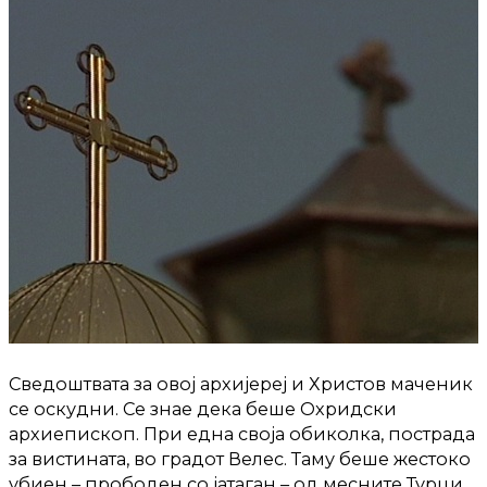
Сведоштвата за овој архијереј и Христов маченик
се оскудни. Се знае дека беше Охридски
архиепископ. При една своја обиколка, пострада
за вистината, во градот Велес. Таму беше жестоко
убиен – прободен со јатаган – од месните Турци,