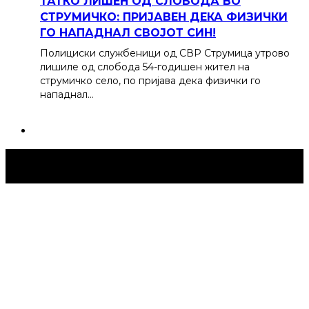
ТАТКО ЛИШЕН ОД СЛОБОДА ВО
СТРУМИЧКО: ПРИЈАВЕН ДЕКА ФИЗИЧКИ
ГО НАПАДНАЛ СВОЈОТ СИН!
Полициски службеници од СВР Струмица утрово
лишиле од слобода 54-годишен жител на
струмичко село, по пријава дека физички го
нападнал…
Струмица Денес © 2024