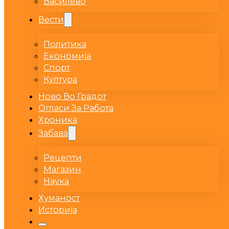
Василево
Вести
Политика
Економија
Спорт
Култура
Ново Во Градот
Огласи За Работа
Хроника
Забава
Рецепти
Магазин
Наука
Хуманост
Историја