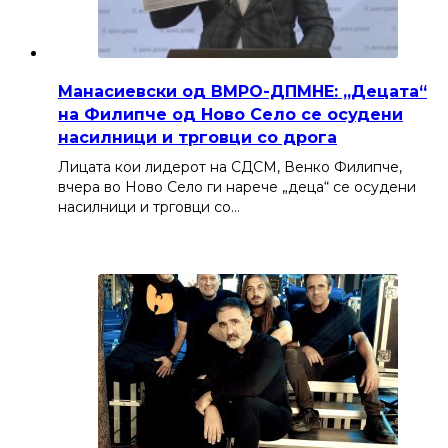
Манасиевски од ВМРО-ДПМНЕ: „Децата“
на Филипче од Ново Село се осудени
насилници и трговци со дрога
Лицата кои лидерот на СДСМ, Венко Филипче,
вчера во Ново Село ги нарече „деца“ се осудени
насилници и трговци со…