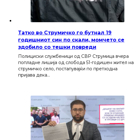
Татко во Струмичко го бутнал 19
годишниот син по скали, момчето се
здобило со тешки повреди
Полициски службеници од СВР Струмица вчера
попладне лишија од слобода 51-годишен жител на
струмичко село, постапувајќи по претходна
пријава дека…