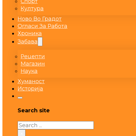
Спорт
Култура
Ново Во Градот
Огласи За Работа
Хроника
Забава
Рецепти
Магазин
Наука
Хуманост
Историја
Search site
Search
×