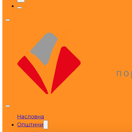
Насловна
Општини