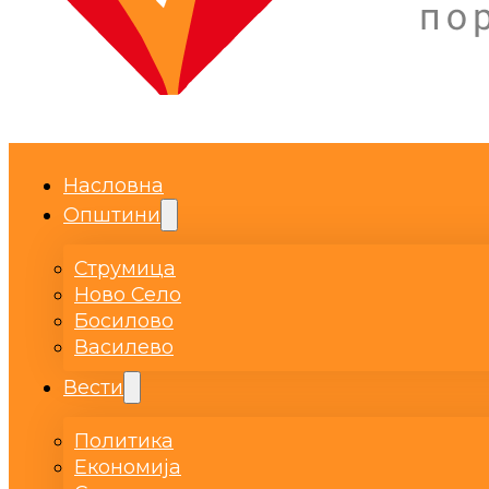
Насловна
Општини
Струмица
Ново Село
Босилово
Василево
Вести
Политика
Економија