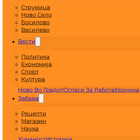
Струмица
Ново Село
Босилово
Василево
Вести
Политика
Економија
Спорт
Култура
Ново Во Градот
Огласи За Работа
Хроника
Забава
Рецепти
Магазин
Наука
Хуманост
Историја