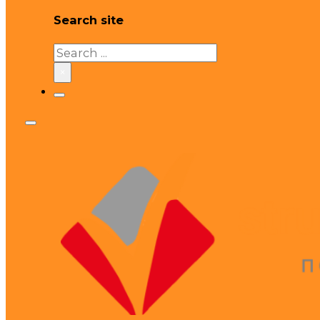
Search site
Search
×