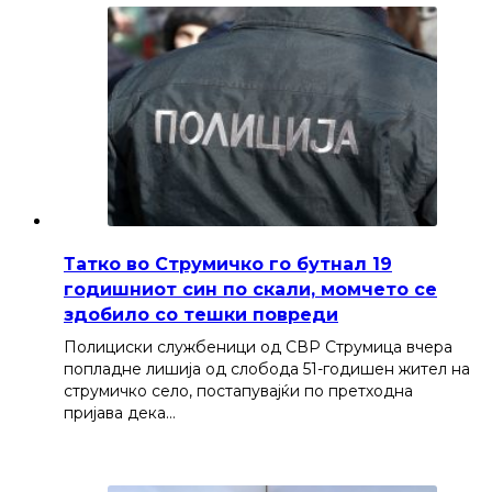
Татко во Струмичко го бутнал 19
годишниот син по скали, момчето се
здобило со тешки повреди
Полициски службеници од СВР Струмица вчера
попладне лишија од слобода 51-годишен жител на
струмичко село, постапувајќи по претходна
пријава дека…