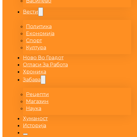
Василево
Вести
Политика
Економија
Спорт
Култура
Ново Во Градот
Огласи За Работа
Хроника
Забава
Рецепти
Магазин
Наука
Хуманост
Историја