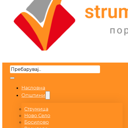
Search
Насловна
Општини
Струмица
Ново Село
Босилово