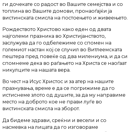
ги дочекате со радост во Вашите семејства и со
топлина во Вашите домови, пронаоѓајќи ја
вистинската смисла на постоењето и живеењето.
Рождеството Христово како еден од двата
најголеми празника во Христијанството,
заслужува да го одбележиме со спомен на
големиот настан кој се случил во Витлеемската
пештера пред повеќе од два милениума, и да си
спомнеме дека во раѓањето на Христа се наоѓаат
никулците на нашата вера.
Во чест на Исус Христос и за атер на нашите
празнувања, време е да се погрижиме да го
истиснеме злото од душите, за да му направиме
место на доброто кое не прави луѓе во
вистинската смисла на зборот.
Да бидеме здрави, среќни и весели и со
насмевка на лицата да го изговораме