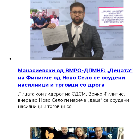
Манасиевски од ВМРО-ДПМНЕ: „Децата“
на Филипче од Ново Село се осудени
насилници и трговци со дрога
Лицата кои лидерот на СДСМ, Венко Филипче,
вчера во Ново Село ги нарече „деца“ се осудени
насилници и трговци со…