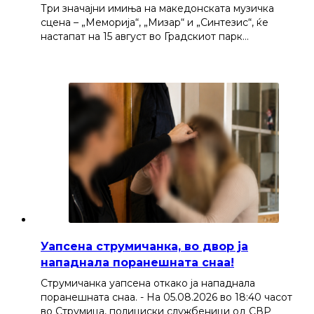
Три значајни имиња на македонската музичка
сцена – „Меморија“, „Мизар“ и „Синтезис“, ќе
настапат на 15 август во Градскиот парк…
Уапсена струмичанка, во двор ја
нападнала поранешната снаа!
Струмичанка уапсена откако ја нападнала
поранешната снаа. - На 05.08.2026 во 18:40 часот
во Струмица, полициски службеници од СВР