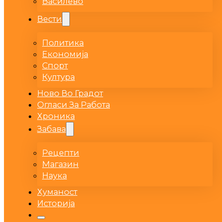
Василево
Вести
Политика
Економија
Спорт
Култура
Ново Во Градот
Огласи За Работа
Хроника
Забава
Рецепти
Магазин
Наука
Хуманост
Историја