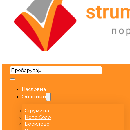
Search
Насловна
Општини
Струмица
Ново Село
Босилово