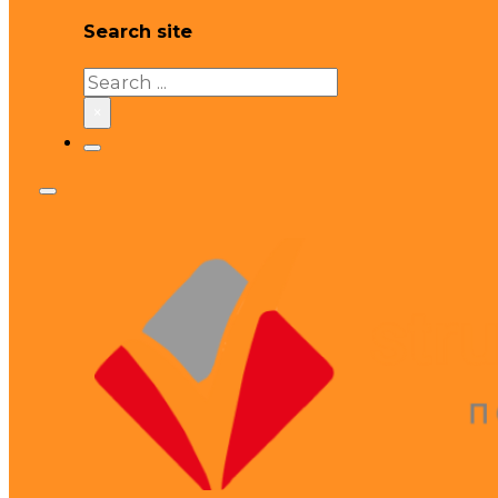
Search site
Search
×