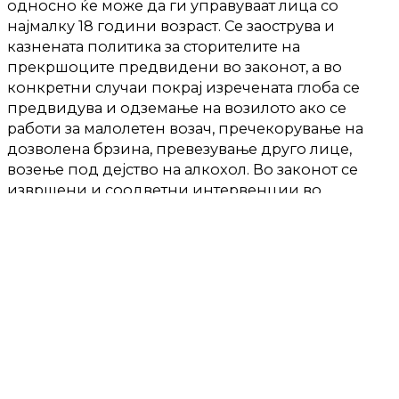
односно ќе може да ги управуваат лица со
најмалку 18 години возраст. Се заострува и
казнената политика за сторителите на
прекршоците предвидени во законот, а во
конкретни случаи покрај изречената глоба се
предвидува и одземање на возилото ако се
работи за малолетен возач, пречекорување на
дозволена брзина, превезување друго лице,
возење под дејство на алкохол. Во законот се
извршени и соодветни интервенции во
прекршочните одредби во согласност со
наведените измени.
Во рамки на 109. седница Собранието
попладнево донесе закон за изменување и
дополнување на Законот за испитување и
жигосување, односно обележување на огненото
оружје и муницијата, по скратена постапка и со
европско знаменце.