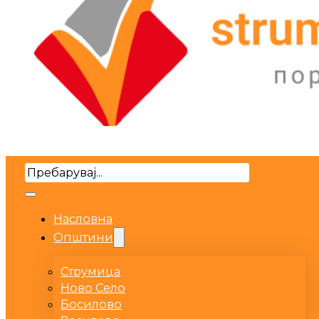
Search
Насловна
Општини
Струмица
Ново Село
Босилово