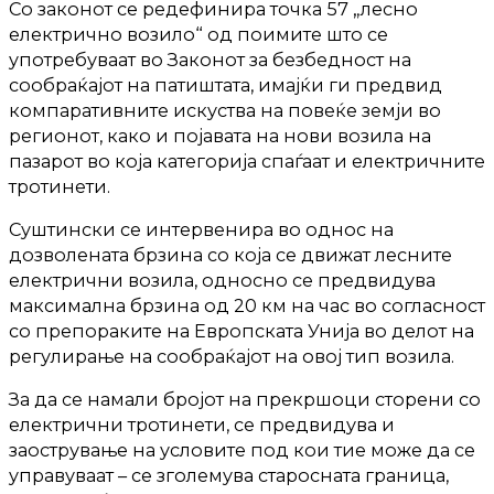
Со законот се редефинира точка 57 „лесно
електрично возило“ од поимите што се
употребуваат во Законот за безбедност на
сообраќајот на патиштата, имајќи ги предвид
компаративните искуства на повеќе земји во
регионот, како и појавата на нови возила на
пазарот во која категорија спаѓаат и електричните
тротинети.
Суштински се интервенира во однос на
дозволената брзина со која се движат лесните
електрични возила, односно се предвидува
максимална брзина од 20 км на час во согласност
со препораките на Европската Унија во делот на
регулирање на сообраќајот на овој тип возила.
За да се намали бројот на прекршоци сторени со
електрични тротинети, се предвидува и
заострување на условите под кои тие може да се
управуваат – се зголемува старосната граница,