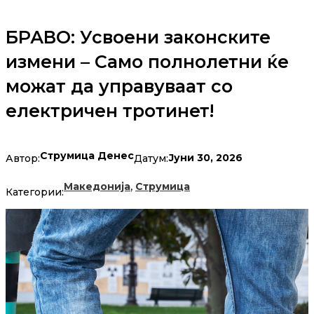
БРАВО: Усвоени законските
измени – Само полнолетни ќе
можат да управуваат со
електричен тротинет!
Струмица Денес
Јуни 30, 2026
Автор:
Датум:
,
Македонија
Струмица
Категории: