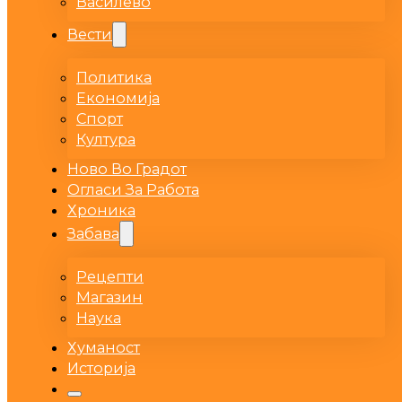
Василево
Вести
Политика
Економија
Спорт
Култура
Ново Во Градот
Огласи За Работа
Хроника
Забава
Рецепти
Магазин
Наука
Хуманост
Историја