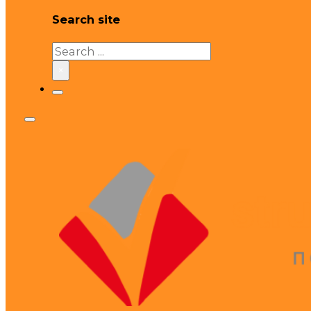
Search site
Search
×