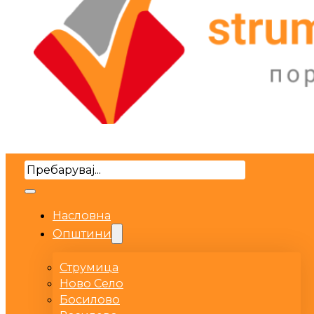
Search
Насловна
Општини
Струмица
Ново Село
Босилово