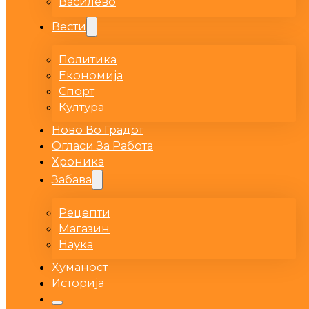
Василево
Вести
Политика
Економија
Спорт
Култура
Ново Во Градот
Огласи За Работа
Хроника
Забава
Рецепти
Магазин
Наука
Хуманост
Историја