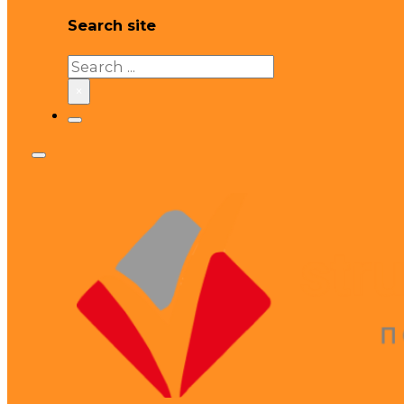
Search site
Search
×