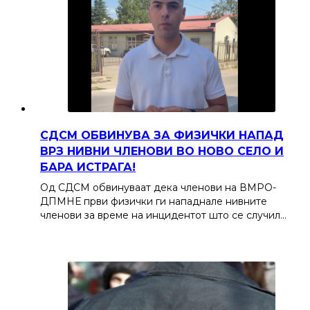
СДСМ ОБВИНУВА ЗА ФИЗИЧКИ НАПАД
ВРЗ НИВНИ ЧЛЕНОВИ ВО НОВО СЕЛО И
БАРА ИСТРАГА!
Од СДСМ обвинуваат дека членови на ВМРО-
ДПМНЕ први физички ги нападнале нивните
членови за време на инцидентот што се случил…