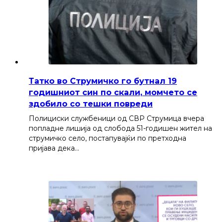
Татко во Струмичко го бутнал 19
годишниот син по скали, момчето се
здобило со тешки повреди
Полициски службеници од СВР Струмица вчера
попладне лишија од слобода 51-годишен жител на
струмичко село, постапувајќи по претходна
пријава дека…