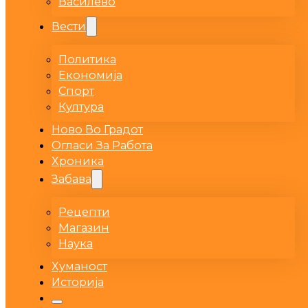
Василево
Вести
Политика
Економија
Спорт
Култура
Ново Во Градот
Огласи За Работа
Хроника
Забава
Рецепти
Магазин
Наука
Хуманост
Историја