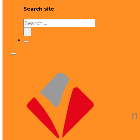
Search site
Search
×