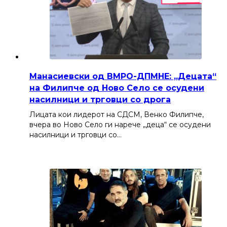
Манасиевски од ВМРО-ДПМНЕ: „Децата“
на Филипче од Ново Село се осудени
насилници и трговци со дрога
Лицата кои лидерот на СДСМ, Венко Филипче,
вчера во Ново Село ги нарече „деца“ се осудени
насилници и трговци со…