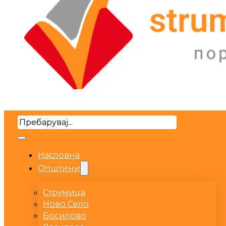
Search
Насловна
Општини
Струмица
Ново Село
Босилово