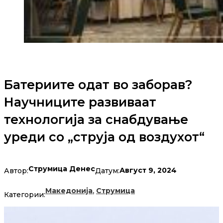
Батериите одат во заборав?
Научниците развиваат
технологија за снабдување
уреди со „струја од воздухот“
Струмица Денес
Август 9, 2024
Автор:
Датум:
,
Македонија
Струмица
Категории: