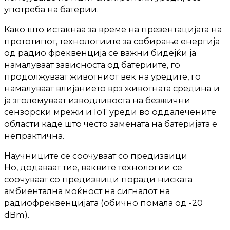
употреба на батерии.
Како што истакнаа за време на презентацијата на
прототипот, технологиите за собирање енергија
од радио фреквенција се важни бидејќи ја
намалуваат зависноста од батериите, го
продолжуваат животниот век на уредите, го
намалуваат влијанието врз животната средина и
ја зголемуваат изводливоста на безжични
сензорски мрежи и IoT уреди во оддалечените
области каде што често замената на батеријата е
непрактична.
Научниците се соочуваат со предизвици
Но, додаваат тие, ваквите технологии се
соочуваат со предизвици поради ниската
амбиентална моќност на сигналот на
радиофреквенцијата (обично помала од -20
dBm).