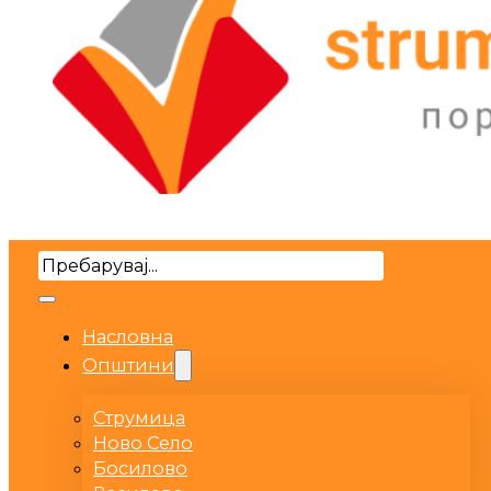
Search
Насловна
Општини
Струмица
Ново Село
Босилово