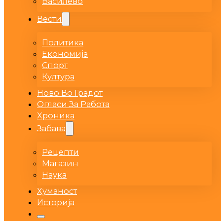
Василево
Вести
Политика
Економија
Спорт
Култура
Ново Во Градот
Огласи За Работа
Хроника
Забава
Рецепти
Магазин
Наука
Хуманост
Историја