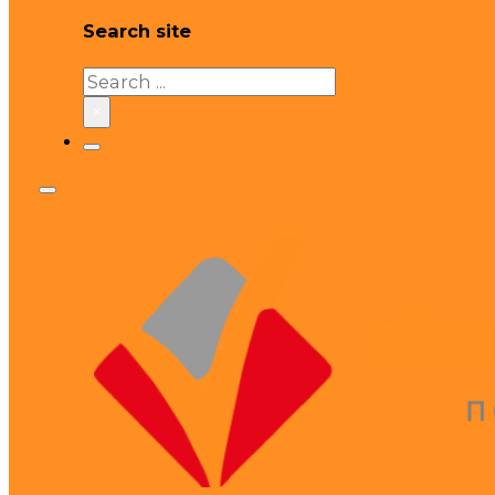
Search site
Search
×