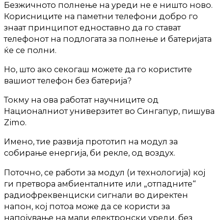
Безжичното полнење на уреди не е ништо ново.
Корисниците на паметни телефони добро го
знаат принципот едноставно да го стават
телефонот на подлогата за полнење и батеријата
ќе се полни.
Но, што ако секогаш можете да го користите
вашиот телефон без батерија?
Токму на ова работат научниците од
Националниот универзитет во Сингапур, пишува
Zimo.
Имено, тие развија прототип на модул за
собирање енергија, би рекле, од воздух.
Поточно, се работи за модул (и технологија) кој
ги претвора амбиенталните или „отпадните“
радиофреквенциски сигнали во директен
напон, кој потоа може да се користи за
напојување на мали електронски уреди, без