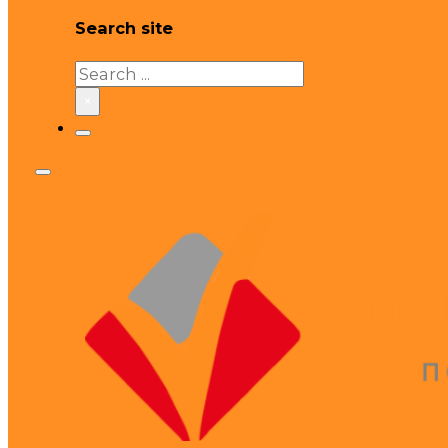
Search site
Search
×