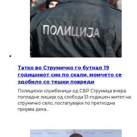
Татко во Струмичко го бутнал 19
годишниот син по скали, момчето се
здобило со тешки повреди
Полициски службеници од СВР Струмица вчера
попладне лишија од слобода 51-годишен жител на
струмичко село, постапувајќи по претходна
пријава дека…