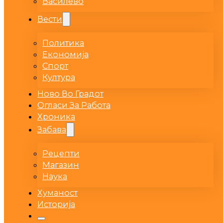
Василево
Вести
Политика
Економија
Спорт
Култура
Ново Во Градот
Огласи За Работа
Хроника
Забава
Рецепти
Магазин
Наука
Хуманост
Историја