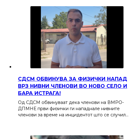
СДСМ ОБВИНУВА ЗА ФИЗИЧКИ НАПАД
ВРЗ НИВНИ ЧЛЕНОВИ ВО НОВО СЕЛО И
БАРА ИСТРАГА!
Од СДСМ обвинуваат дека членови на ВМРО-
ДПМНЕ први физички ги нападнале нивните
членови за време на инцидентот што се случил…