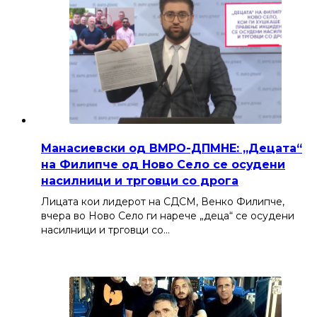
Манасиевски од ВМРО-ДПМНЕ: „Децата“
на Филипче од Ново Село се осудени
насилници и трговци со дрога
Лицата кои лидерот на СДСМ, Венко Филипче,
вчера во Ново Село ги нарече „деца“ се осудени
насилници и трговци со…