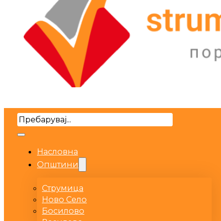
Search
Насловна
Општини
Струмица
Ново Село
Босилово