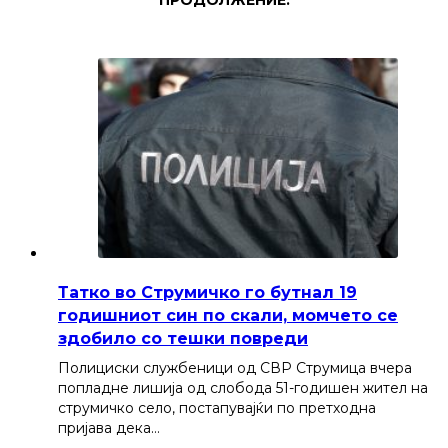
ПРОДОЛЖЕНИЕ:
Татко во Струмичко го бутнал 19
годишниот син по скали, момчето се
здобило со тешки повреди
Полициски службеници од СВР Струмица вчера
попладне лишија од слобода 51-годишен жител на
струмичко село, постапувајќи по претходна
пријава дека…