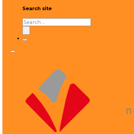
Search site
Search
×