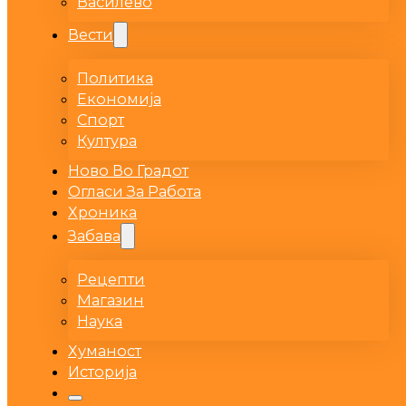
Василево
Вести
Политика
Економија
Спорт
Култура
Ново Во Градот
Огласи За Работа
Хроника
Забава
Рецепти
Магазин
Наука
Хуманост
Историја