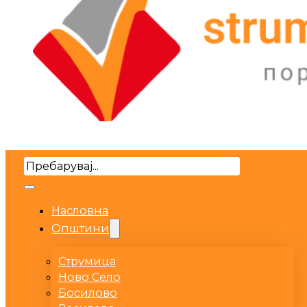
Search
Насловна
Општини
Струмица
Ново Село
Босилово