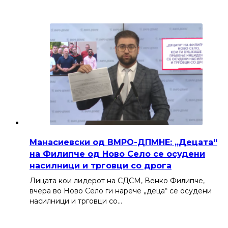
Манасиевски од ВМРО-ДПМНЕ: „Децата“
на Филипче од Ново Село се осудени
насилници и трговци со дрога
Лицата кои лидерот на СДСМ, Венко Филипче,
вчера во Ново Село ги нарече „деца“ се осудени
насилници и трговци со…