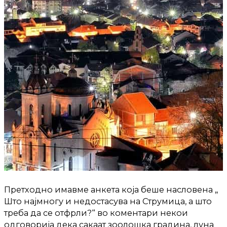
Претходно имавме анкета која беше насловена „
Што најмногу и недостасува на Струмица, а што
треба да се отфрли?“ во коментари некои
одговорија дека сакаат зоолошка градина, луна