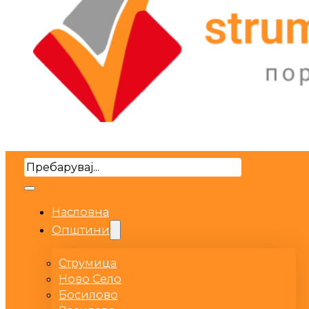
Search
Насловна
Општини
Струмица
Ново Село
Босилово