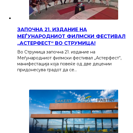
ЗАПОЧНА 21. ИЗДАНИЕ НА
МЕЃУНАРОДНИОТ ФИЛМСКИ ФЕСТИВАЛ
„АСТЕРФЕСТ“ ВО СТРУМИЦА!
Во Струмица започна 21. издание на
Меѓународниот филмски фестивал „Астерфест“,
манифестација која повеќе од две децении
придонесува градот да се…