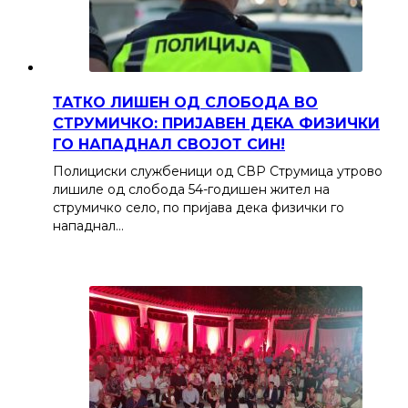
ТАТКО ЛИШЕН ОД СЛОБОДА ВО
СТРУМИЧКО: ПРИЈАВЕН ДЕКА ФИЗИЧКИ
ГО НАПАДНАЛ СВОЈОТ СИН!
Полициски службеници од СВР Струмица утрово
лишиле од слобода 54-годишен жител на
струмичко село, по пријава дека физички го
нападнал…