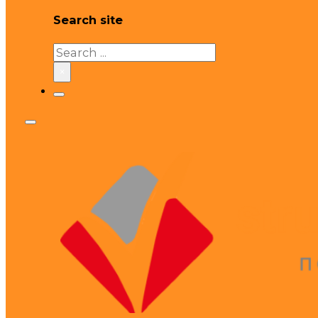
Search site
Search
×