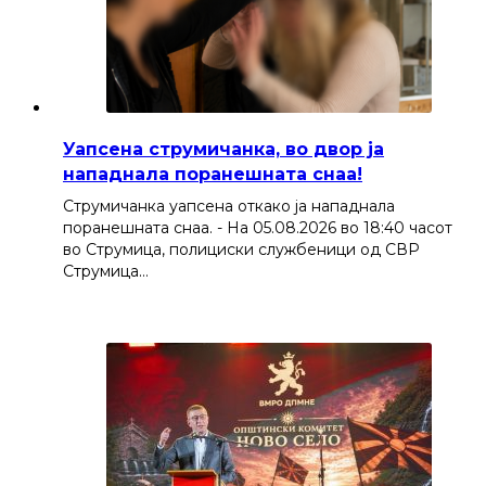
Уапсена струмичанка, во двор ја
нападнала поранешната снаа!
Струмичанка уапсена откако ја нападнала
поранешната снаа. - На 05.08.2026 во 18:40 часот
во Струмица, полициски службеници од СВР
Струмица…