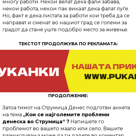
многу работи. Некои велат дека фали забава,
некои работа, некои пак викaат дека фалат луѓе.
Но, факт е дека листата за работи кои треба да се
направат и сменат во нашиот град се големи за
градот да стане уште подобро место за живење.
ТЕКСТОТ ПРОДОЛЖУВА ПО РЕКЛАМАТА:
ПРОДОЛЖЕНИЕ:
Затоа тимот на Струмица Денес подготви анкета
на тема
„Кои се најголемите проблеми
денеска во Струмица“ ?
Напишете го
проблемот во вашето маало или село. Вашите
размислувања може да ги дадете во коментар.