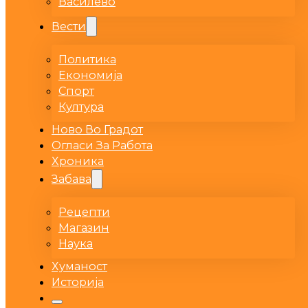
Василево
Вести
Политика
Економија
Спорт
Култура
Ново Во Градот
Огласи За Работа
Хроника
Забава
Рецепти
Магазин
Наука
Хуманост
Историја