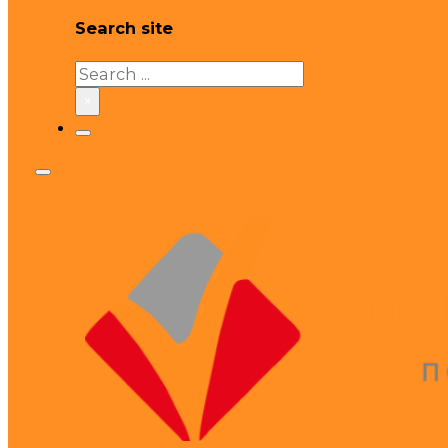
Search site
Search
×