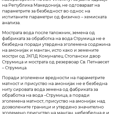
на Република Македонија, не одговараат на
параметрите за безбедност во однос на
испитаните параметри од физичко – хемиската
анализа.
Мострата вода после таложник, земена од
фабриката за обработка на вода Струмица не е
безбедна поради утврдена зголемена содржина
на амонијак и манган, исто како и земените
мостри од ЈКПД Комуналец Стопански двор
Струмица и мострата од резервоар Св. Петнаесет
– Струмица.
Поради зголемени вредности на параметрите
матност и присуство на амонијак не е безбедна
ниту сировата вода земена од фабриката за
обработка на вода –Струмица, а поради
зголемена матност, присуство на амонијак над
дозволените граници и утврдено значително
зголемено присуство на манган, небезбедна е и