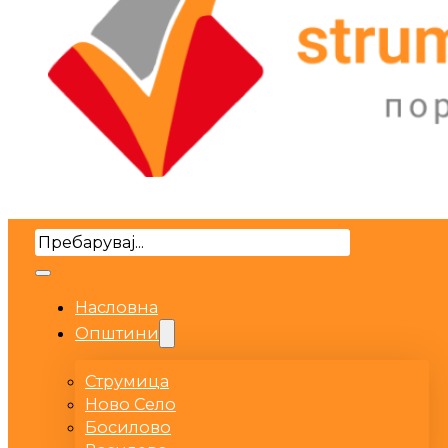
Search
Насловна
Општини
Струмица
Ново Село
Босилово