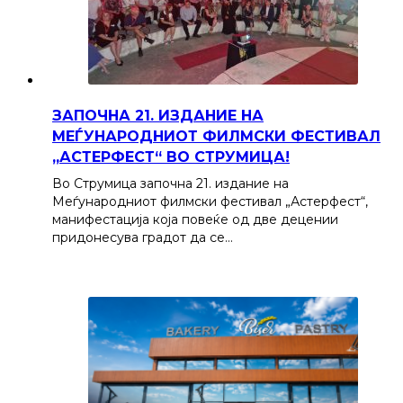
ЗАПОЧНА 21. ИЗДАНИЕ НА
МЕЃУНАРОДНИОТ ФИЛМСКИ ФЕСТИВАЛ
„АСТЕРФЕСТ“ ВО СТРУМИЦА!
Во Струмица започна 21. издание на
Меѓународниот филмски фестивал „Астерфест“,
манифестација која повеќе од две децении
придонесува градот да се…