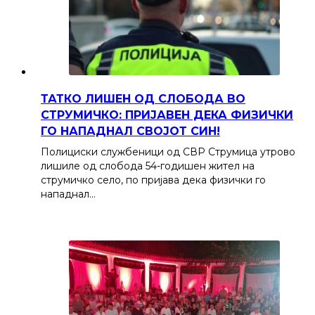
ТАТКО ЛИШЕН ОД СЛОБОДА ВО
СТРУМИЧКО: ПРИЈАВЕН ДЕКА ФИЗИЧКИ
ГО НАПАДНАЛ СВОЈОТ СИН!
Полициски службеници од СВР Струмица утрово
лишиле од слобода 54-годишен жител на
струмичко село, по пријава дека физички го
нападнал…