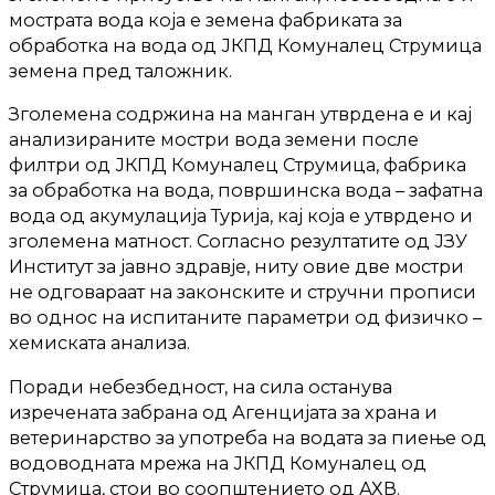
мострата вода која е земена фабриката за
обработка на вода од ЈКПД Комуналец Струмица
земена пред таложник.
Зголемена содржина на манган утврдена е и кај
анализираните мостри вода земени после
филтри од ЈКПД Комуналец Струмица, фабрика
за обработка на вода, површинска вода – зафатна
вода од акумулација Турија, кај која е утврдено и
зголемена матност. Согласно резултатите од ЈЗУ
Институт за јавно здравје, ниту овие две мостри
не одговараат на законските и стручни прописи
во однос на испитаните параметри од физичко –
хемиската анализа.
Поради небезбедност, на сила останува
изречената забрана од Агенцијата за храна и
ветеринарство за употреба на водата за пиење од
водоводната мрежа на ЈКПД Комуналец од
Струмица, стои во соопштението од АХВ.