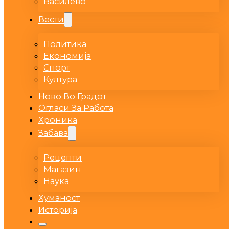
Василево
Вести
Политика
Економија
Спорт
Култура
Ново Во Градот
Огласи За Работа
Хроника
Забава
Рецепти
Магазин
Наука
Хуманост
Историја