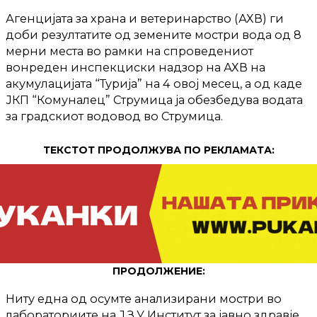
Агенцијата за храна и ветеринарство (АХВ) ги
доби резултатите од земените мостри вода од 8
мерни места во рамки на спроведениот
вонреден инспекциски надзор на АХВ на
акумулацијата “Турија” на 4 овој месец, а од каде
ЈКП “Комуналец” Струмица ја обезбедува водата
за градскиот водовод во Струмица.
ТЕКСТОТ ПРОДОЛЖУВА ПО РЕКЛАМАТА:
ПРОДОЛЖЕНИЕ:
Ниту една од осумте анализирани мостри во
лабораториите на Ј.З.У Институт за јавно здравје