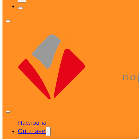
Насловна
Општини