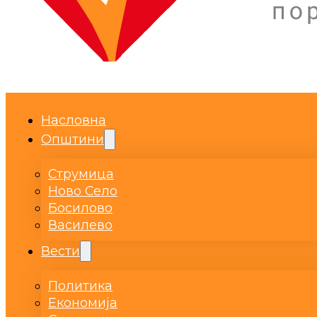
Насловна
Општини
Струмица
Ново Село
Босилово
Василево
Вести
Политика
Економија