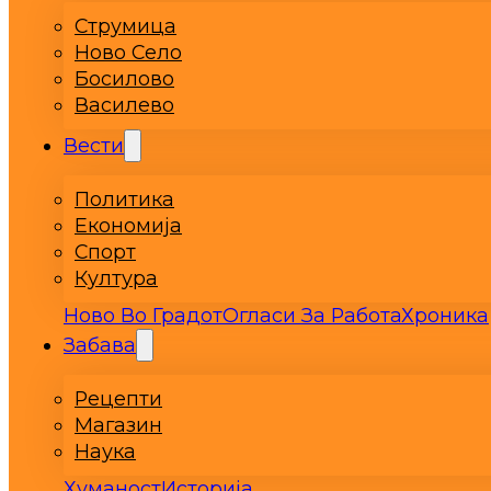
Струмица
Ново Село
Босилово
Василево
Вести
Политика
Економија
Спорт
Култура
Ново Во Градот
Огласи За Работа
Хроника
Забава
Рецепти
Магазин
Наука
Хуманост
Историја