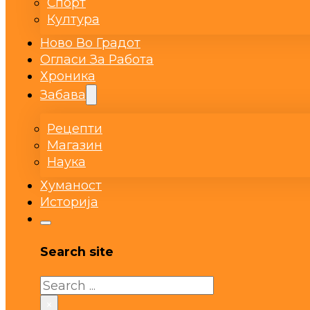
Спорт
Култура
Ново Во Градот
Огласи За Работа
Хроника
Забава
Рецепти
Магазин
Наука
Хуманост
Историја
Search site
Search
×