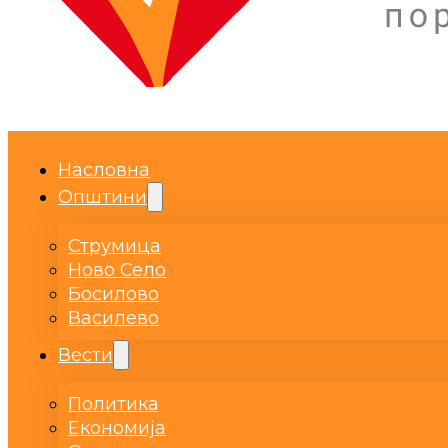
Насловна
Општини
Струмица
Ново Село
Босилово
Василево
Вести
Политика
Економија