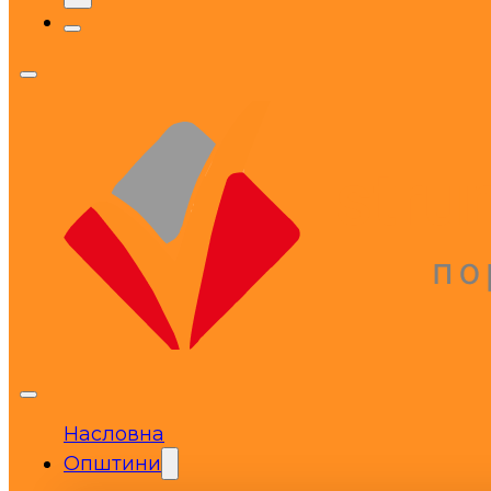
Насловна
Општини