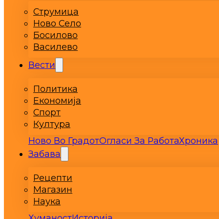
Струмица
Ново Село
Босилово
Василево
Вести
Политика
Економија
Спорт
Култура
Ново Во Градот
Огласи За Работа
Хроника
Забава
Рецепти
Магазин
Наука
Хуманост
Историја