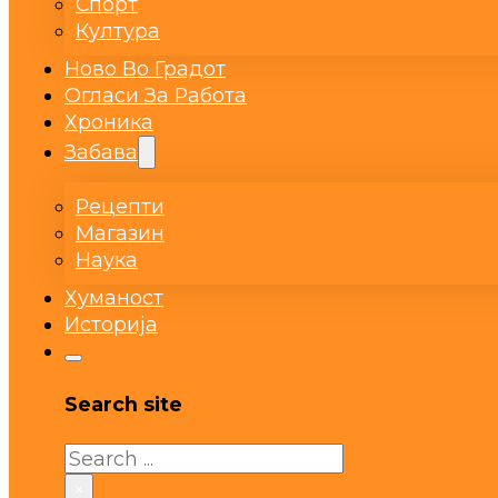
Спорт
Култура
Ново Во Градот
Огласи За Работа
Хроника
Забава
Рецепти
Магазин
Наука
Хуманост
Историја
Search site
Search
×