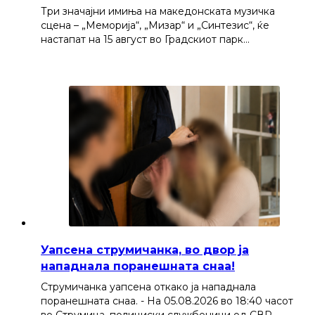
Три значајни имиња на македонската музичка
сцена – „Меморија“, „Мизар“ и „Синтезис“, ќе
настапат на 15 август во Градскиот парк…
Уапсена струмичанка, во двор ја
нападнала поранешната снаа!
Струмичанка уапсена откако ја нападнала
поранешната снаа. - На 05.08.2026 во 18:40 часот