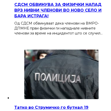
СДСМ ОБВИНУВА ЗА ФИЗИЧКИ НАПАД
ВРЗ НИВНИ ЧЛЕНОВИ ВО НОВО СЕЛО И
БАРА ИСТРАГА!
Од СДСМ обвинуваат дека членови на ВМРО-
ДПМНЕ први физички ги нападнале нивните
членови за време на инцидентот што се случил…
Татко во Струмичко го бутнал 19