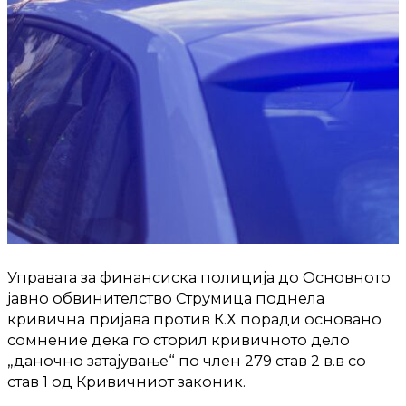
Управата за финансиска полиција до Основното
јавно обвинителство Струмица поднела
кривична пријава против К.Х поради основано
сомнение дека го сторил кривичното дело
„даночно затајување“ по член 279 став 2 в.в со
став 1 од Кривичниот законик.