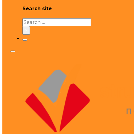
Search site
Search
×