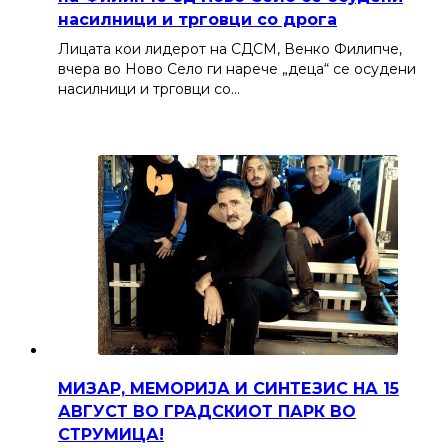
насилници и трговци со дрога
Лицата кои лидерот на СДСМ, Венко Филипче,
вчера во Ново Село ги нарече „деца“ се осудени
насилници и трговци со…
МИЗАР, МЕМОРИЈА И СИНТЕЗИС НА 15
АВГУСТ ВО ГРАДСКИОТ ПАРК ВО
СТРУМИЦА!