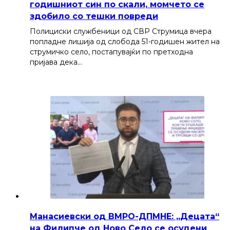
годишниот син по скали, момчето се
здобило со тешки повреди
Полициски службеници од СВР Струмица вчера
попладне лишија од слобода 51-годишен жител на
струмичко село, постапувајќи по претходна
пријава дека…
Манасиевски од ВМРО-ДПМНЕ: „Децата“
на Филипче од Ново Село се осудени