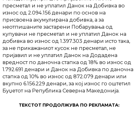
пресметал и не уплатил Данок на Добивка во
износ од 2.094.156 денари по основ на
присвоена акумулирана добивка, а за
неотпишаните застарени Побарувања од
купувачи не пресметал и не уплатил Данок на
добивка во износ од 1.397.303 денари исто така,
за не прикажаниот кусок не пресметал, не
пријавил и не уплатил Данок на Додадена
вредност по даночна стапка од 18% во износ од
1.792.691 денари и Данок на Добивка по даночна
стапка од 10% во износ од 872.079 денари или
вкупно 6.156.229 денари, за кој износ го оштетил
Буџетот на Република Северна Македонија.
ТЕКСТОТ ПРОДОЛЖУВА ПО РЕКЛАМАТА: