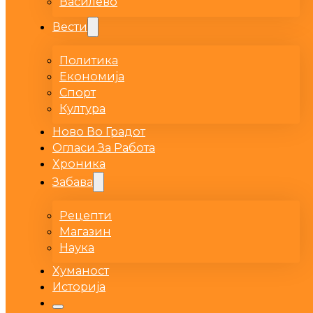
Василево
Вести
Политика
Економија
Спорт
Култура
Ново Во Градот
Огласи За Работа
Хроника
Забава
Рецепти
Магазин
Наука
Хуманост
Историја