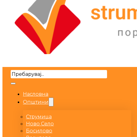
Search
Насловна
Општини
Струмица
Ново Село
Босилово