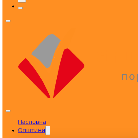
Насловна
Општини