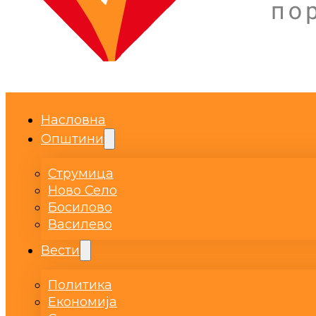
Насловна
Општини
Струмица
Ново Село
Босилово
Василево
Вести
Политика
Економија