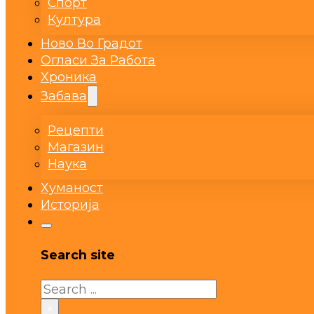
Спорт
Култура
Ново Во Градот
Огласи За Работа
Хроника
Забава
Рецепти
Магазин
Наука
Хуманост
Историја
Search site
Search
×