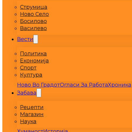
Струмица
Ново Село
Босилово
Василево
Вести
Политика
Економија
Спорт
Култура
Ново Во Градот
Огласи За Работа
Хроника
Забава
Рецепти
Магазин
Наука
Хуманост
Историја