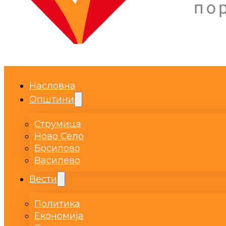
Насловна
Општини
Струмица
Ново Село
Босилово
Василево
Вести
Политика
Економија