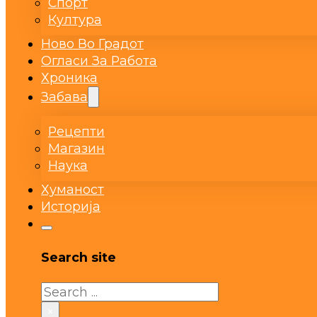
Спорт
Култура
Ново Во Градот
Огласи За Работа
Хроника
Забава
Рецепти
Магазин
Наука
Хуманост
Историја
Search site
Search
×