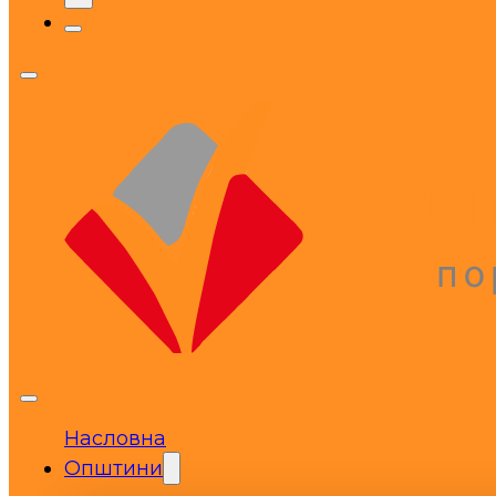
Насловна
Општини