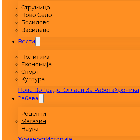
Струмица
Ново Село
Босилово
Василево
Вести
Политика
Економија
Спорт
Култура
Ново Во Градот
Огласи За Работа
Хроника
Забава
Рецепти
Магазин
Наука
Хуманост
Историја