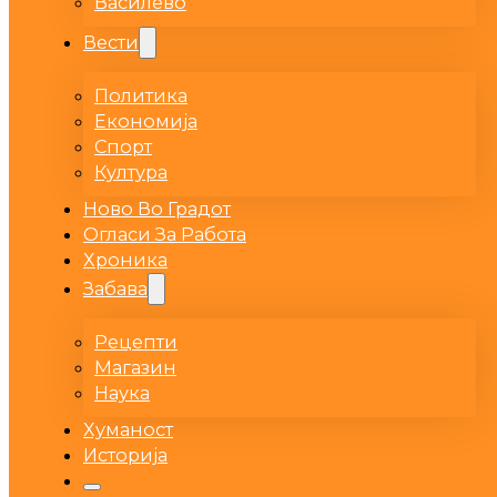
Василево
Вести
Политика
Економија
Спорт
Култура
Ново Во Градот
Огласи За Работа
Хроника
Забава
Рецепти
Магазин
Наука
Хуманост
Историја