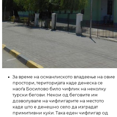
За време на османлиското владеење на овие
простори, територијата каде денеска се
наоѓа Босилово било чифлик на неколку
турски бегови. Некои од беговите им
дозволувале на чифлигарите на местото
каде што е денешно село да изградат
примитивни куќи. Така еден чифлигар од