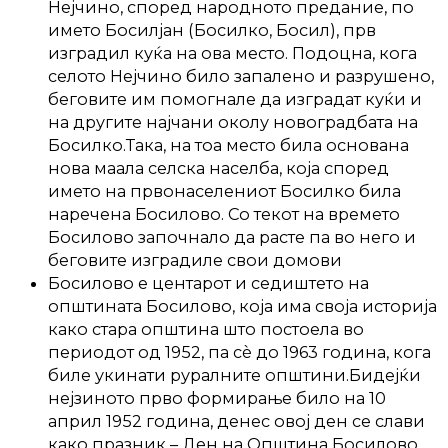
Нејчино, според народното предание, по
името Босилјан (Босилко, Босил), прв
изградил куќа на ова место. Подоцна, кога
селото Нејчино било запалено и разрушено,
беговите им помогнале да изградат куќи и
на другите најчани околу новоградбата на
Босилко.Така, на тоа место била основана
нова маала селска населба, која според
името на првонаселениот Босилко била
наречена Босилово. Со текот на времето
Босилово започнало да расте па во него и
беговите изградиле свои домови
Босилово е центарот и седиштето на
општината Босилово, која има своја историја
како стара општина што постоела во
периодот од 1952, па сè до 1963 година, кога
биле укинати руралните општини.Бидејќи
нејзиното прво формирање било на 10
април 1952 година, денес овој ден се слави
како празник – Ден на Општина Босилово.