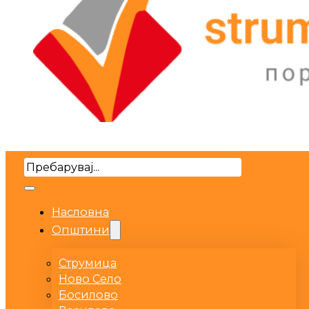
Search
Насловна
Општини
Струмица
Ново Село
Босилово