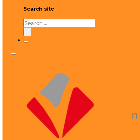
Search site
Search
×