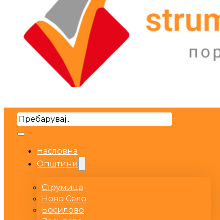
Search
Насловна
Општини
Струмица
Ново Село
Босилово