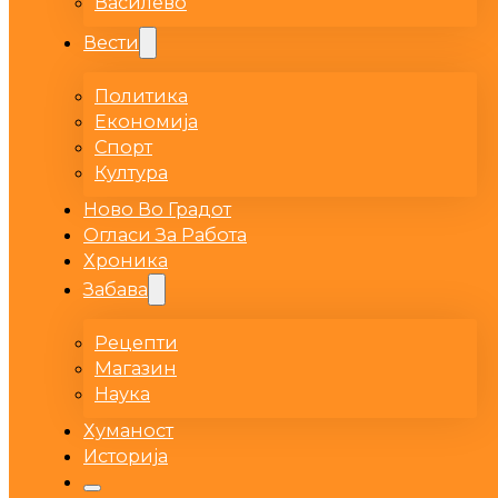
Василево
Вести
Политика
Економија
Спорт
Култура
Ново Во Градот
Огласи За Работа
Хроника
Забава
Рецепти
Магазин
Наука
Хуманост
Историја