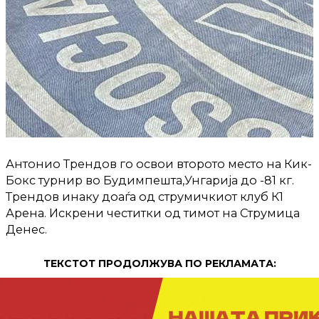
Антонио Трендов го освои второто место на Кик-
Бокс турнир во Будимпешта,Унгарија до -81 кг.
Трендов инаку доаѓа од струмичкиот клуб К1
Арена. Искрени честитки од тимот на Струмица
Денес.
ТЕКСТОТ ПРОДОЛЖУВА ПО РЕКЛАМАТА: