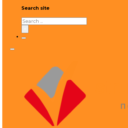
Search site
Search
×