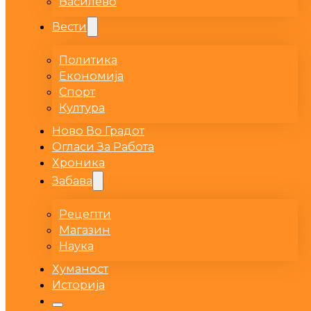
Василево
Вести
Политика
Економија
Спорт
Култура
Ново Во Градот
Огласи За Работа
Хроника
Забава
Рецепти
Магазин
Наука
Хуманост
Историја