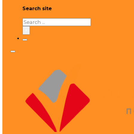
Search site
Search
×