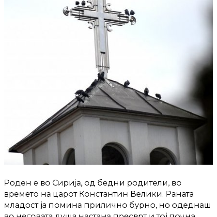
Роден е во Сирија, од бедни родители, во
времето на царот Константин Велики. Раната
младост ја помина прилично бурно, но одеднаш
во неговата душа настана пресврт и тој почна