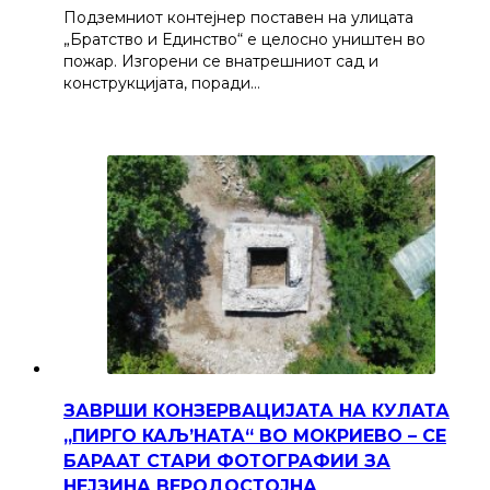
Подземниот контејнер поставен на улицата
„Братство и Единство“ е целосно уништен во
пожар. Изгорени се внатрешниот сад и
конструкцијата, поради…
ЗАВРШИ КОНЗЕРВАЦИЈАТА НА КУЛАТА
„ПИРГО КАЉ’НАТА“ ВО МОКРИЕВО – СЕ
БАРААТ СТАРИ ФОТОГРАФИИ ЗА
НЕЈЗИНА ВЕРОДОСТОЈНА