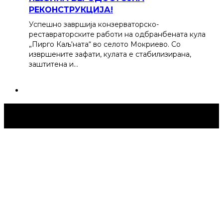
РЕКОНСТРУКЦИЈА!
Успешно завршија конзерваторско-
реставраторските работи на одбранбената кула
„Пирго Каљ'ната“ во селото Мокриево. Со
извршените зафати, кулата е стабилизирана,
заштитена и…
Струмица Денес © 2024