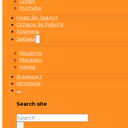
Спорт
Култура
Ново Во Градот
Огласи За Работа
Хроника
Забава
Рецепти
Магазин
Наука
Хуманост
Историја
Search site
Search
×