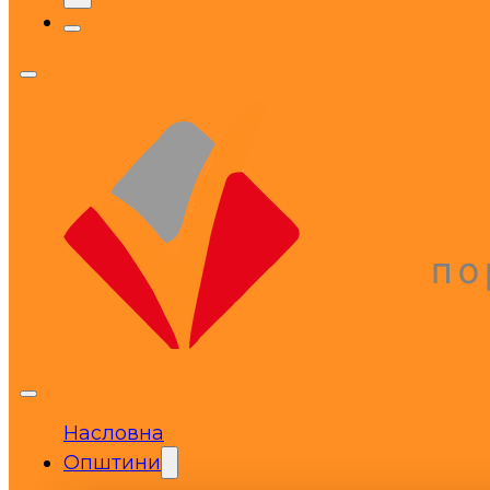
Насловна
Општини