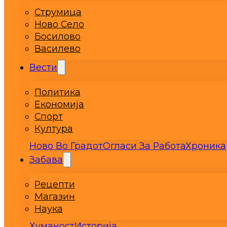
Струмица
Ново Село
Босилово
Василево
Вести
Политика
Економија
Спорт
Култура
Ново Во Градот
Огласи За Работа
Хроника
Забава
Рецепти
Магазин
Наука
Хуманост
Историја