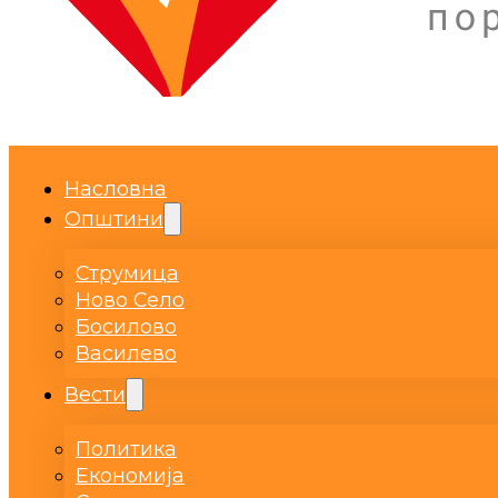
Насловна
Општини
Струмица
Ново Село
Босилово
Василево
Вести
Политика
Економија