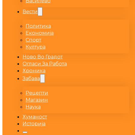
Василево
Вести
Политика
Економија
Спорт
Култура
Ново Во Градот
Огласи За Работа
Хроника
Забава
Рецепти
Магазин
Наука
Хуманост
Историја