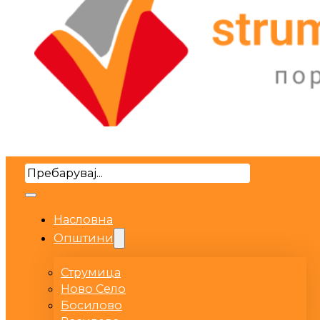
Search
Насловна
Општини
Струмица
Ново Село
Босилово