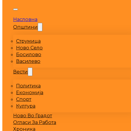
Насловна
Општини
Струмица
Ново Село
Босилово
Василево
Вести
Политика
Економија
Спорт
Култура
Ново Во Градот
Огласи За Работа
Хроника