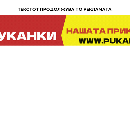
ТЕКСТОТ ПРОДОЛЖУВА ПО РЕКЛАМАТА:
ПРОДОЛЖЕНИЕ:
Потребни состојки:
– пилешки стек 🐔
– пиперка 🫑
– кромид 🧅
– шампињони 🍄
– тиквичка
– јогурт 🥛