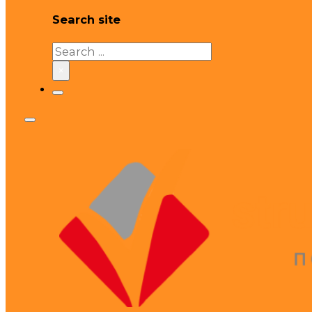
Search site
Search
×