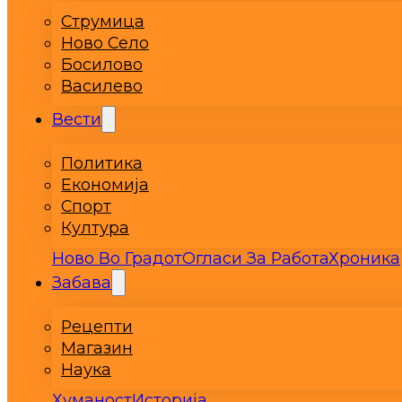
Струмица
Ново Село
Босилово
Василево
Вести
Политика
Економија
Спорт
Култура
Ново Во Градот
Огласи За Работа
Хроника
Забава
Рецепти
Магазин
Наука
Хуманост
Историја