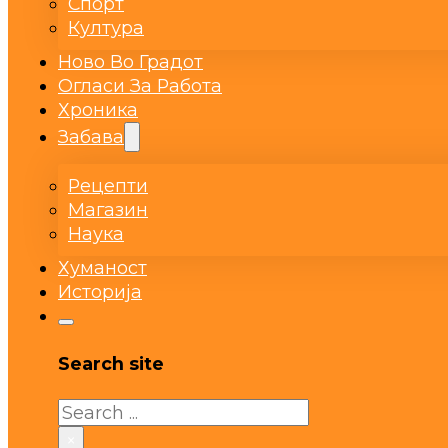
Спорт
Култура
Ново Во Градот
Огласи За Работа
Хроника
Забава
Рецепти
Магазин
Наука
Хуманост
Историја
Search site
Search
×