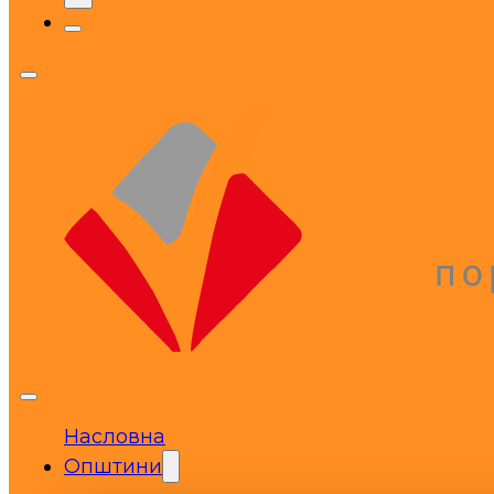
Насловна
Општини