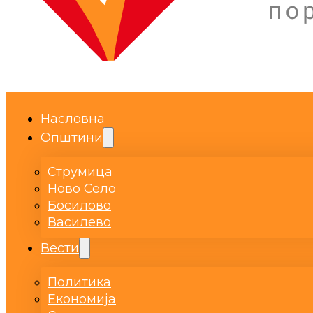
Насловна
Општини
Струмица
Ново Село
Босилово
Василево
Вести
Политика
Економија