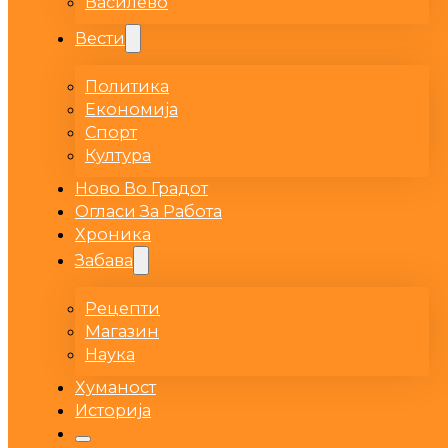
Василево
Вести
Политика
Економија
Спорт
Култура
Ново Во Градот
Огласи За Работа
Хроника
Забава
Рецепти
Магазин
Наука
Хуманост
Историја