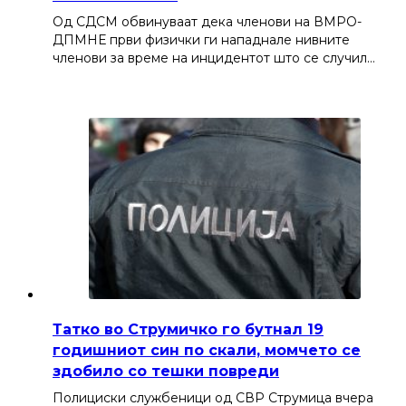
Од СДСМ обвинуваат дека членови на ВМРО-
ДПМНЕ први физички ги нападнале нивните
членови за време на инцидентот што се случил…
Татко во Струмичко го бутнал 19
годишниот син по скали, момчето се
здобило со тешки повреди
Полициски службеници од СВР Струмица вчера