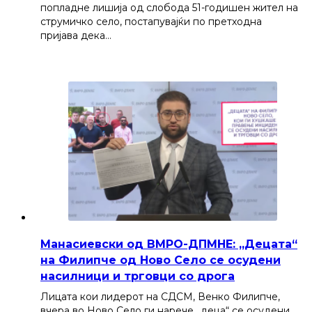
попладне лишија од слобода 51-годишен жител на
струмичко село, постапувајќи по претходна
пријава дека…
Манасиевски од ВМРО-ДПМНЕ: „Децата“
на Филипче од Ново Село се осудени
насилници и трговци со дрога
Лицата кои лидерот на СДСМ, Венко Филипче,
вчера во Ново Село ги нарече „деца“ се осудени