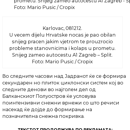
prometu. Snijeg zameo autocestu A1 Zagreb - Sp
Foto: Mario Pusic / Cropix
Karlovac, 081212.
U vecem dijelu Hrvatske nocas je pao obilan
snijeg pracen jakim vjetrom te prouzrocio
probleme stanovnicima i kolaps u prometu.
Snijeg zameo autocestu A1 Zagreb – Split.
Foto: Mario Pusic / Cropix
Во следните часови над Јадранот ќе се формира
секундарен но плиток циклонски систем кој во
следните денови во најголем дел од
Балканскиот Полуостров ќе условува
поинтензивни снежни врнежи со што речиси
насекад ќе дојде до формирање на
позначителна снежна покривка.
ТЕКСТОТ ПРОДОЛЖУВА ПО РЕКЛАМАТА: