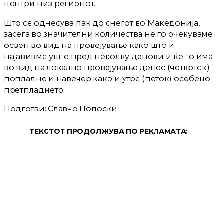
центри низ регионот.
Што се однесува пак до снегот во Македонија,
засега во значителни количества не го очекуваме
освен во вид на провејување како што и
најавивме уште пред неколку денови и ќе го има
во вид на локално провејување денес (четврток)
попладне и навечер како и утре (петок) особено
претпладнето.
Подготви: Славчо Попоски
ТЕКСТОТ ПРОДОЛЖУВА ПО РЕКЛАМАТА: