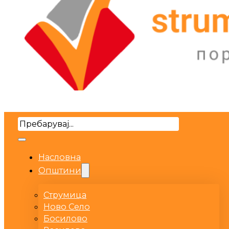
Search
Насловна
Општини
Струмица
Ново Село
Босилово