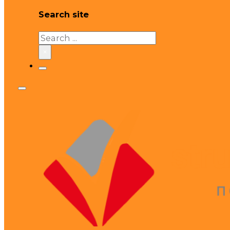
Search site
Search
×