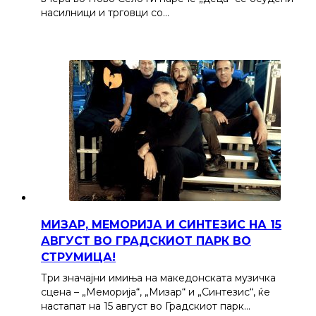
насилници и трговци со…
МИЗАР, МЕМОРИЈА И СИНТЕЗИС НА 15
АВГУСТ ВО ГРАДСКИОТ ПАРК ВО
СТРУМИЦА!
Три значајни имиња на македонската музичка
сцена – „Меморија“, „Мизар“ и „Синтезис“, ќе
настапат на 15 август во Градскиот парк…