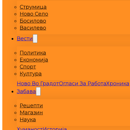
Струмица
Ново Село
Босилово
Василево
Вести
Политика
Економија
Спорт
Култура
Ново Во Градот
Огласи За Работа
Хроника
Забава
Рецепти
Магазин
Наука
Хуманост
Историја