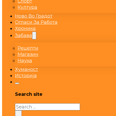
Спорт
Култура
Ново Во Градот
Огласи За Работа
Хроника
Забава
Рецепти
Магазин
Наука
Хуманост
Историја
Search site
Search
×