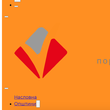
Насловна
Општини