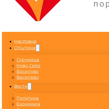
Насловна
Општини
Струмица
Ново Село
Босилово
Василево
Вести
Политика
Економија