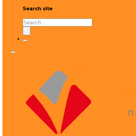
Search site
Search
×