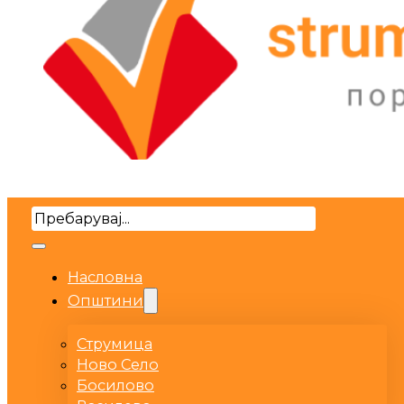
Search
Насловна
Општини
Струмица
Ново Село
Босилово