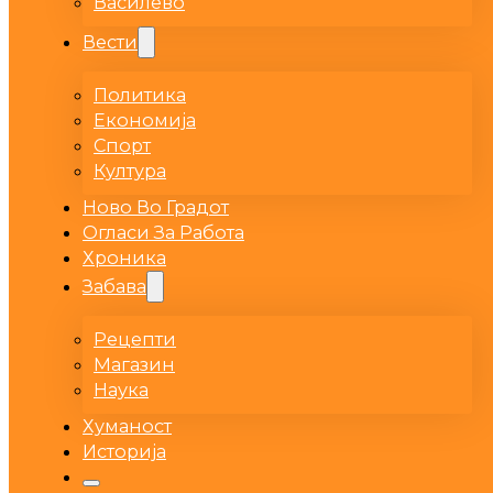
Василево
Вести
Политика
Економија
Спорт
Култура
Ново Во Градот
Огласи За Работа
Хроника
Забава
Рецепти
Магазин
Наука
Хуманост
Историја