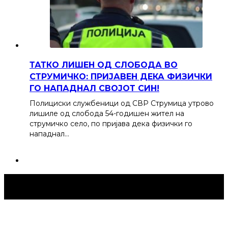
ТАТКО ЛИШЕН ОД СЛОБОДА ВО
СТРУМИЧКО: ПРИЈАВЕН ДЕКА ФИЗИЧКИ
ГО НАПАДНАЛ СВОЈОТ СИН!
Полициски службеници од СВР Струмица утрово
лишиле од слобода 54-годишен жител на
струмичко село, по пријава дека физички го
нападнал…
Струмица Денес © 2024