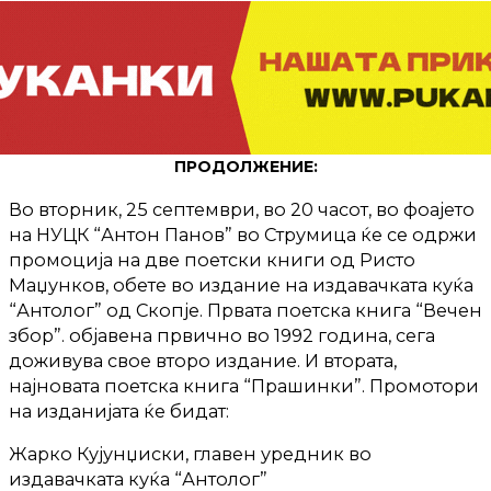
ПРОДОЛЖЕНИЕ:
Во вторник, 25 септември, во 20 часот, во фоајето
на НУЦК “Антон Панов” во Струмица ќе се одржи
промоција на две поетски книги од Ристо
Маџунков, обете во издание на издавачката куќа
“Антолог” од Скопје. Првата поетска книга “Вечен
збор”. објавена првично во 1992 година, сега
доживува свое второ издание. И втората,
најновата поетска книга “Прашинки”. Промотори
на изданијата ќе бидат:
Жарко Кујунџиски, главен уредник во
издавачката куќа “Антолог”