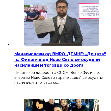
Манасиевски од ВМРО-ДПМНЕ: „Децата“
на Филипче од Ново Село се осудени
насилници и трговци со дрога
Лицата кои лидерот на СДСМ, Венко Филипче,
вчера во Ново Село ги нарече „деца“ се осудени
насилници и трговци со…