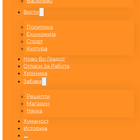
Василево
Вести
Политика
Економија
Спорт
Култура
Ново Во Градот
Огласи За Работа
Хроника
Забава
Рецепти
Магазин
Наука
Хуманост
Историја