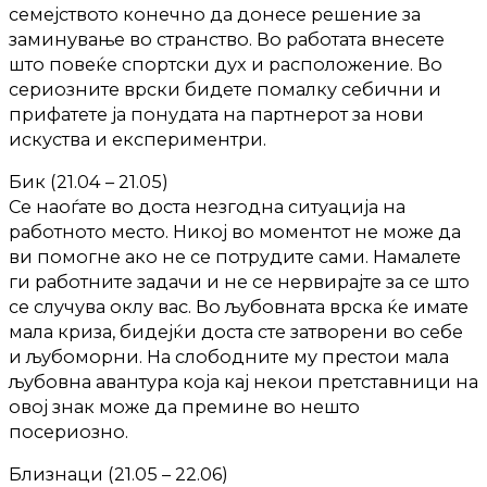
семејството конечно да донесе решение за
заминување во странство. Во работата внесете
што повеќе спортски дух и расположение. Во
сериозните врски бидете помалку себични и
прифатете ја понудата на партнерот за нови
искуства и експериментри.
Бик (21.04 – 21.05)
Се наоѓате во доста незгодна ситуација на
работното место. Никој во моментот не може да
ви помогне ако не се потрудите сами. Намалете
ги работните задачи и не се нервирајте за се што
се случува оклу вас. Во љубовната врска ќе имате
мала криза, бидејќи доста сте затворени во себе
и љубоморни. На слободните му престои мала
љубовна авантура која кај некои претставници на
овој знак може да премине во нешто
посериозно.
Близнаци (21.05 – 22.06)