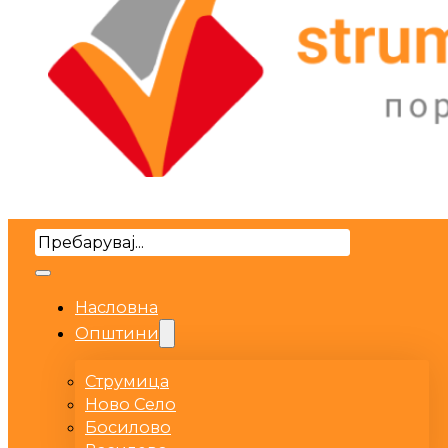
Search
Насловна
Општини
Струмица
Ново Село
Босилово