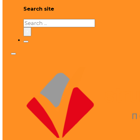
Search site
Search
×